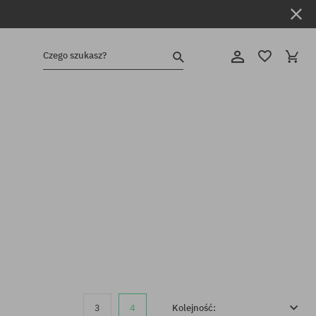
Czego szukasz?
3
4
Kolejność: