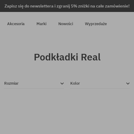
Zapisz się do newslettera i zgranij 5% zniżki na całe zamówienie!
Akcesoria
Marki
Nowości
Wyprzedaże
Podkładki Real
Rozmiar
Kolor