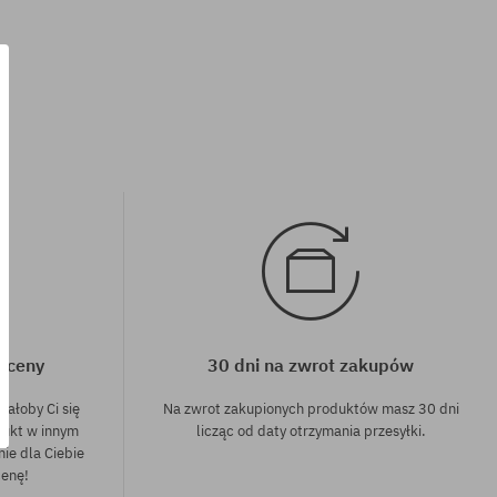
Dostępne rozmiary:
¼
j ceny
30 dni na zwrot zakupów
dałoby Ci się
Na zwrot zakupionych produktów masz 30 dni
dukt w innym
licząc od daty otrzymania przesyłki.
nie dla Ciebie
cenę!