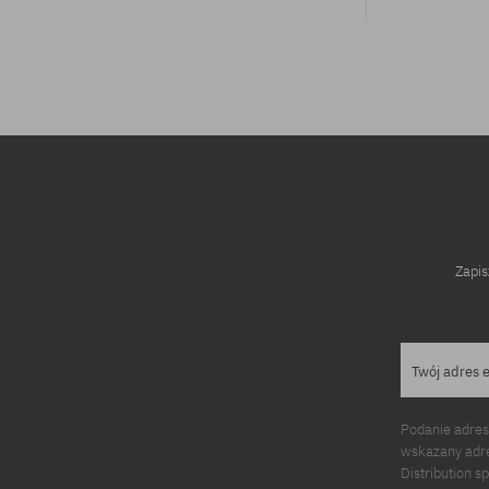
Dostępne rozmiary:
1/8
Zapis
Twój adres 
Podanie adres
wskazany adre
Distribution s