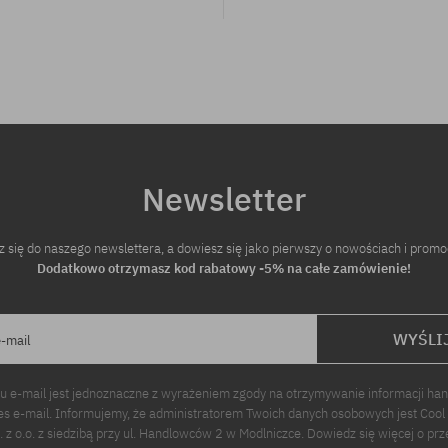
Newsletter
z się do naszego newslettera, a dowiesz się jako pierwszy o nowościach i promo
Dodatkowo otrzymasz kod rabatowy -5% na całe zamówienie!
WYŚLI
e-mail
u e-mail jest jednoznaczne z wyrażeniem zgody na otrzymywanie informacji ha
s e-mail. Informujemy, że administratorem Twoich danych osobowych jest Cool
p. z o.o. z siedzibą przy ul. Handlowców 2 w Modlniczce. Dowiedz się więcej o pr