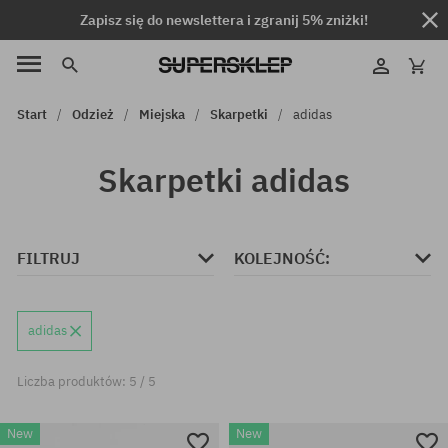
Zapisz się do newslettera i zgranij 5% zniżki!
Start
Odzież
Miejska
Skarpetki
adidas
Skarpetki adidas
FILTRUJ
KOLEJNOŚĆ:
adidas
Liczba produktów: 5 / 5
New
New