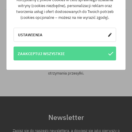
witryny (cookies niezbędne), personalizacji reklam oraz
tworzenia usług i ofert dostosowanych do Twoich potrzeb
(cookies opcjonalne – możesz na nie wyrazić zgodę).
USTAWIENIA
ZAAKCEPTUJ WSZYSTKIE
30 dni na zwrot zakupów
Na zwrot zakupionych produktów masz 30 dni licząc od daty
otrzymania przesyłki.
Newsletter
Zapisz się do naszego newslettera, a dowiesz się jako pierwszy o