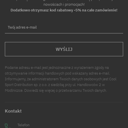
nowościach i promocjach!
Dodatkowo otrzymasz kod rabatowy -5% na całe zamówienie!
Twój adres e-mail
WYŚLIJ
Podanie adresu e-mail jest jednoznaczne z wyrażeniem zgody na
otrzymywanie informacji handlowych pod wskazany adres e-mail.
Informujemy, że administratorem Twoich danych osobowych jest Cool
Sport Distribution sp. z o.o. z siedzibą przy ul. Handlowców 2 w
Modlniczce. Dowiedz się więcej o przetwarzaniu Twoich danych.
Kontakt
Telefon