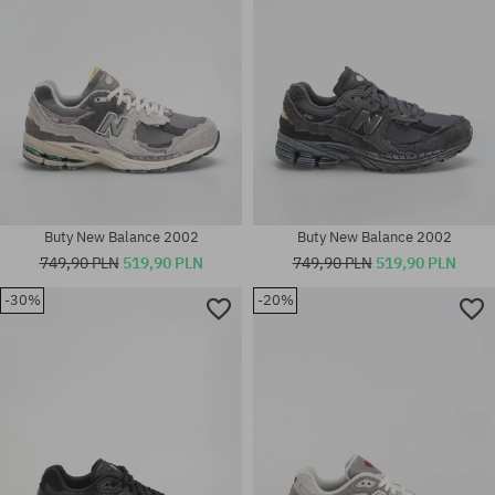
Buty New Balance 2002
Buty New Balance 2002
749,90 PLN
519,90 PLN
749,90 PLN
519,90 PLN
-30%
-20%
Dostępne rozmiary:
Dostępne rozmiary:
37; 37.5; 38; 40; 40.5; 42; 42.5;
36; 37; 37.5; 38; 38.5; 39.5; 40;
43; 44; 44.5; 45; 45.5; 46.5
40.5; 41.5; 44; 44.5; 45; 46.5