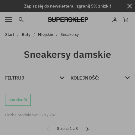
Zapisz się do newslettera i zgranij 5% zniżki!
Start
Buty
Miejskie
Sneakersy
Sneakersy damskie
FILTRUJ
KOLEJNOŚĆ:
damskie
Liczba produktów: 120 / 298
Strona 1 z 3