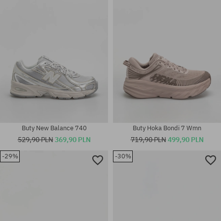
40.5; 41.5; 42; 42.5; 43; 44;
41.5; 42; 42.5; 43; 44; 45; 45.5;
44.5; 45; 45.5; 46.5; 47.5
46.5
Buty New Balance 740
Buty Hoka Bondi 7 Wmn
529,90 PLN
369,90 PLN
719,90 PLN
499,90 PLN
-29%
-30%
Dostępne rozmiary:
Dostępne rozmiary:
36; 37; 37.5; 38; 38.5; 40
36; 37; 37.5; 38