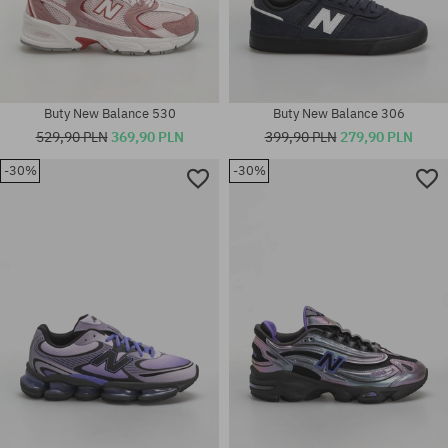
Buty New Balance 530
Buty New Balance 306
529,90 PLN
369,90 PLN
399,90 PLN
279,90 PLN
Dostępne rozmiary:
-30%
-30%
35.5; 36; 36 2/3; 37 1/3; 38; 38
Dostępne rozmiary:
2/3; 41 1/3; 43 1/3; 44; 44 2/3;
35.5; 36; 37; 37.5; 38; 38.5; 39;
45 1/3; 46
40