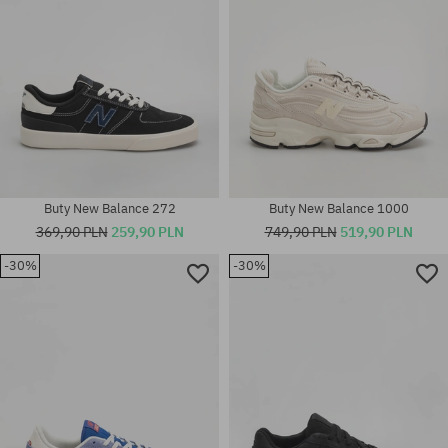
Buty New Balance 272
Buty New Balance 1000
369,90 PLN
259,90 PLN
749,90 PLN
519,90 PLN
-30%
-30%
Dostępne rozmiary:
36; 37; 37.5; 38; 38.5; 39.5; 40;
Dostępne rozmiary:
40.5
36; 37; 38; 39; 40; 41