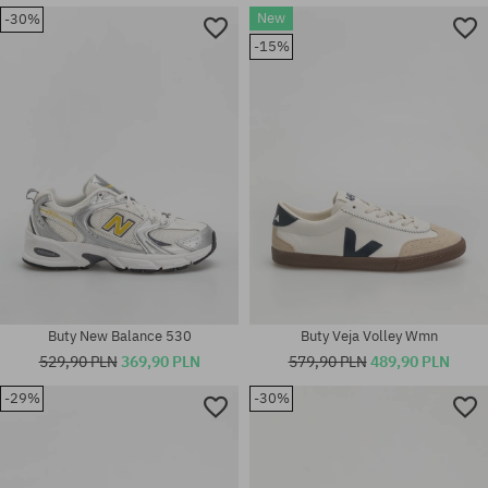
New
-30%
Dostępne rozmiary:
-15%
36; 37; 37.5; 38; 38.5; 39.5; 40;
Dostępne rozmiary:
40.5; 42
37.5; 39.5; 40
Buty New Balance 530
Buty Veja Volley Wmn
529,90 PLN
369,90 PLN
579,90 PLN
489,90 PLN
-29%
-30%
Dostępne rozmiary:
Dostępne rozmiary:
36; 37; 38; 38.5; 40
36; 37; 37.5; 38; 39.5; 40