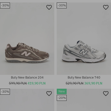
-30%
-30%
Dostępne rozmiary:
Dostępne rozmiary:
37.5; 40
37; 38; 40
Buty New Balance 204
Buty New Balance 740
599,90 PLN
419,90 PLN
529,90 PLN
369,90 PLN
New
-30%
-20%
Dostępne rozmiary:
Dostępne rozmiary:
39.5
37.5; 42