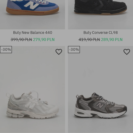
Buty New Balance 440
Buty Converse CL98
399,90 PLN
279,90 PLN
419,90 PLN
289,90 PLN
-30%
-30%
Dostępne rozmiary:
Dostępne rozmiary:
36; 37; 37.5; 38; 38.5; 40; 40.5;
41.5; 43; 44.5; 46.5
41.5