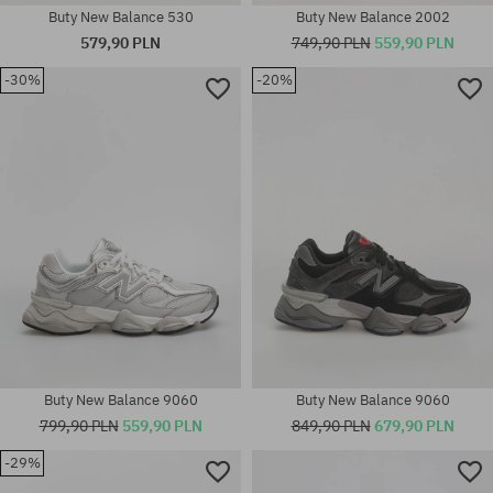
Buty New Balance 530
Buty New Balance 2002
579,90 PLN
749,90 PLN
559,90 PLN
-30%
-20%
Dostępne rozmiary:
Dostępne rozmiary:
36; 37; 37.5; 38; 38.5; 39.5; 40;
36; 37; 37.5
40.5; 41.5; 44
Buty New Balance 9060
Buty New Balance 9060
799,90 PLN
559,90 PLN
849,90 PLN
679,90 PLN
-29%
Dostępne rozmiary: