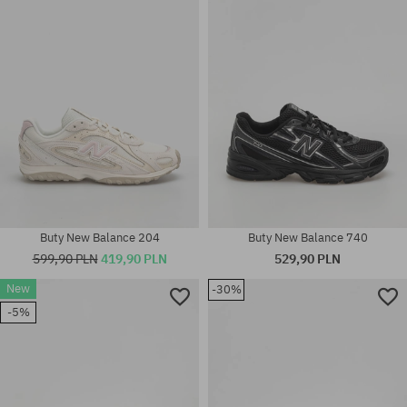
40.5; 41.5; 42; 43; 44; 44.5; 45;
37; 37.5; 38; 39.5; 40; 40.5;
45.5
42.5; 43; 44; 44.5; 45; 45.5
Buty New Balance 204
Buty New Balance 740
599,90 PLN
419,90 PLN
529,90 PLN
New
-30%
-5%
Dostępne rozmiary:
Dostępne rozmiary:
37.5
37; 37.5; 38; 39.5; 40