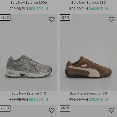
Buty New Balance 1906
Buty New Balance 530
729,90 PLN
509,90 PLN
529,90 PLN
369,90 PLN
-30%
-29%
Dostępne rozmiary:
Dostępne rozmiary:
41.5; 42; 44; 44.5; 45.5; 46.5
41; 42; 42.5
Buty New Balance 740
Buty Puma Speedcat OG
529,90 PLN
369,90 PLN
479,90 PLN
339,90 PLN
-30%
-30%
Dostępne rozmiary:
Dostępne rozmiary: