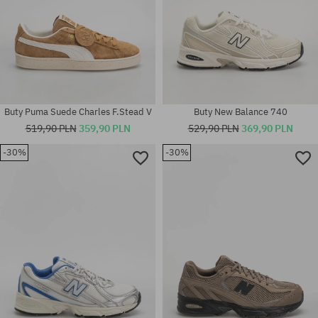
Buty Puma Suede Charles F.Stead V
Buty New Balance 740
519,90 PLN
359,90 PLN
529,90 PLN
369,90 PLN
-30%
-30%
Dostępne rozmiary:
Dostępne rozmiary:
36; 37; 38; 38.5; 39.5; 40; 40.5;
41.5; 42; 43; 44; 44.5; 45; 46.5
41.5