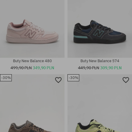
Buty New Balance 480
Buty New Balance 574
499,90 PLN
349,90 PLN
449,90 PLN
309,90 PLN
Dostępne rozmiary:
-30%
-30%
36; 37; 37.5; 38; 38.5; 39; 40;
Dostępne rozmiary:
40.5; 41; 42; 42.5; 43; 44; 44.5;
36; 37; 37.5; 38; 40; 42; 42.5;
45; 46
44.5