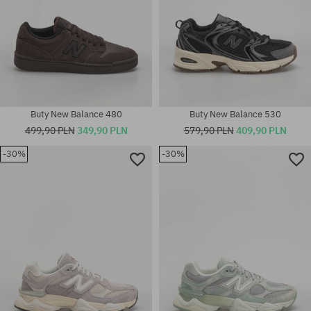
Buty New Balance 480
Buty New Balance 530
499,90 PLN
349,90 PLN
579,90 PLN
409,90 PLN
-30%
-30%
Dostępne rozmiary:
Dostępne rozmiary:
36; 37; 37.5; 38; 38.5; 39.5; 40;
36; 37; 37.5; 38; 38.5; 39.5; 40
40.5; 42; 42.5