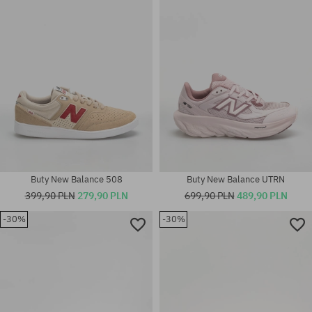
37; 37.5; 38; 38.5; 39.5; 40; 43;
36; 37; 37.5; 38; 38.5; 39.5; 40;
44.5; 45.5; 46.5
40.5; 41.5
Buty New Balance 508
Buty New Balance UTRN
399,90 PLN
279,90 PLN
699,90 PLN
489,90 PLN
-30%
-30%
Dostępne rozmiary:
36; 37; 37.5; 38; 38.5; 39.5; 40;
Dostępne rozmiary:
41.5; 42; 42.5; 44.5; 45.5
36; 37; 38; 38.5