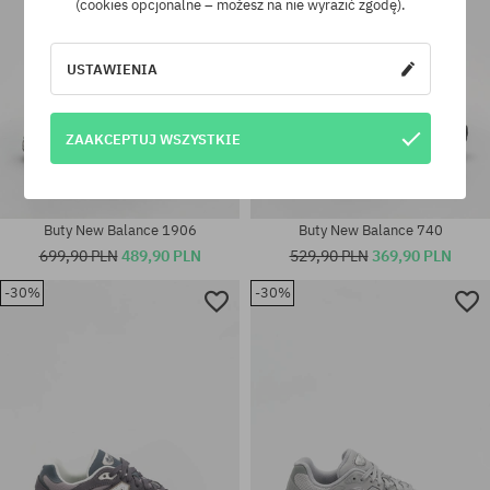
(cookies opcjonalne – możesz na nie wyrazić zgodę).
USTAWIENIA
ZAAKCEPTUJ WSZYSTKIE
Buty New Balance 1906
Buty New Balance 740
699,90 PLN
489,90 PLN
529,90 PLN
369,90 PLN
-30%
-30%
Dostępne rozmiary:
37; 37.5; 38; 38.5; 39.5; 40; 42;
Dostępne rozmiary:
44.5; 45
37; 37.5; 38