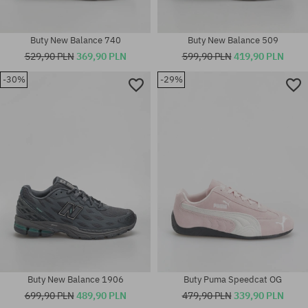
Buty New Balance 740
Buty New Balance 509
529,90 PLN
369,90 PLN
599,90 PLN
419,90 PLN
-30%
-29%
Dostępne rozmiary:
Dostępne rozmiary:
36; 37; 37.5; 38; 38.5; 39.5; 40;
41; 42; 42.5; 43; 44; 44.5; 46
40.5
Buty New Balance 1906
Buty Puma Speedcat OG
699,90 PLN
489,90 PLN
479,90 PLN
339,90 PLN