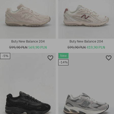
Buty New Balance 204
Buty New Balance 204
599,90 PLN
569,90 PLN
599,90 PLN
419,90 PLN
Dostępne rozmiary:
New
-5%
36; 37; 37.5; 38; 38.5; 39.5; 40;
-14%
Dostępne rozmiary:
40.5; 41.5; 42; 42.5; 43; 44;
37; 37.5; 38.5; 39.5; 40.5
44.5; 45; 45.5