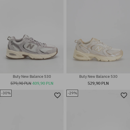
Dostępne rozmiary:
36; 37; 37.5; 38; 38.5; 39.5; 40;
37; 38
42
Buty New Balance 530
Buty New Balance 530
579,90 PLN
409,90 PLN
529,90 PLN
-30%
-29%
Dostępne rozmiary:
Dostępne rozmiary:
36; 37; 37.5; 38; 38.5; 39.5; 40;
37
40.5; 41.5; 42; 42.5; 43; 44