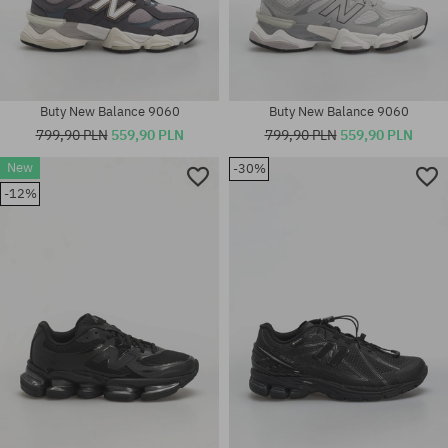
Buty New Balance 9060
Buty New Balance 9060
799,90 PLN
559,90 PLN
799,90 PLN
559,90 PLN
New
-30%
Dostępne rozmiary:
-12%
36; 37; 37.5; 38.5; 40; 40.5; 43;
Dostępne rozmiary:
44
36; 37.5