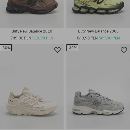
Buty New Balance 2010
Buty New Balance 2000
749,90 PLN
519,90 PLN
849,90 PLN
589,90 PLN
-30%
-30%
Dostępne rozmiary:
38; 38.5; 39.5; 40; 40.5; 41.5;
Dostępne rozmiary:
42; 43; 44
41.5; 42; 43; 45; 46.5