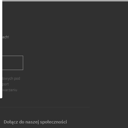
cjach!
J
ndlowych pod
 Sport
zetwarzaniu
Dołącz do naszej społeczności