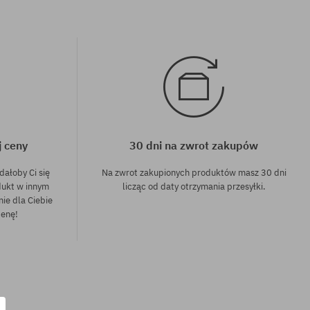
j ceny
30 dni na zwrot zakupów
dałoby Ci się
Na zwrot zakupionych produktów masz 30 dni
dukt w innym
licząc od daty otrzymania przesyłki.
nie dla Ciebie
cenę!