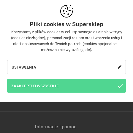
Newsletter
Pliki cookies w Supersklep
Korzystamy z plików cookies w celu sprawnego działania witryny
(cookies niezbędne), personalizacji reklam oraz tworzenia usług i
z się do naszego newslettera, a dowiesz się jako pierwszy o nowościach i promo
ofert dostosowanych do Twoich potrzeb (cookies opcjonalne –
Dodatkowo otrzymasz kod rabatowy -5% na całe zamówienie!
możesz na nie wyrazić zgodę).
WYŚLI
e-mail
USTAWIENIA
u e-mail jest jednoznaczne z wyrażeniem zgody na otrzymywanie informacji ha
ZAAKCEPTUJ WSZYSTKIE
s e-mail. Informujemy, że administratorem Twoich danych osobowych jest Cool
p. z o.o. z siedzibą przy ul. Handlowców 2 w Modlniczce. Dowiedz się więcej o pr
.
Informacje i pomoc