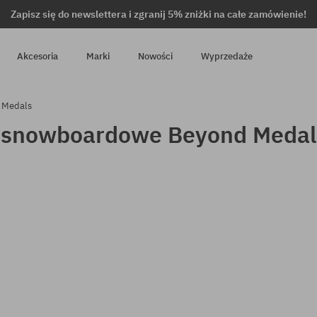
Zapisz się do newslettera i zgranij 5% zniżki na całe zamówienie!
Akcesoria
Marki
Nowości
Wyprzedaże
 Medals
 snowboardowe Beyond Medal