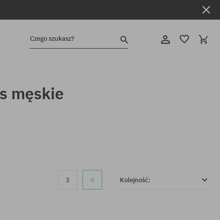
Czego szukasz?
s męskie
3
4
Kolejność: