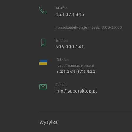
Telefon
453 073 845
Poniedziałek-piątek, godz. 8:00-16:00
Telefon
506 000 141
Telefon
(українською мовою)
+48 453 073 844
E-mail
info@supersklep.pl
Wysyłka