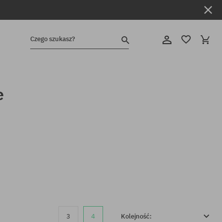
Czego szukasz?
e
3
4
Kolejność: