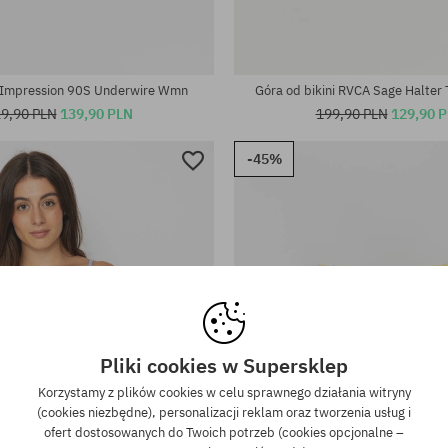
iary:
Dostępne rozmiary:
XS; S
A Impression 90S Underwire Wmn
Góra od bikini RVCA Sage Halter
9,90 PLN
139,90 PLN
199,90 PLN
129,90 
-45%
Pliki cookies w Supersklep
Korzystamy z plików cookies w celu sprawnego działania witryny
(cookies niezbędne), personalizacji reklam oraz tworzenia usług i
ofert dostosowanych do Twoich potrzeb (cookies opcjonalne –