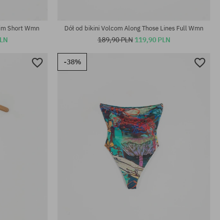
Dostępne rozmiary:
XS; M; L
wim Short Wmn
Dół od bikini Volcom Along Those Lines Full Wmn
PLN
189,90 PLN
119,90 PLN
-38%