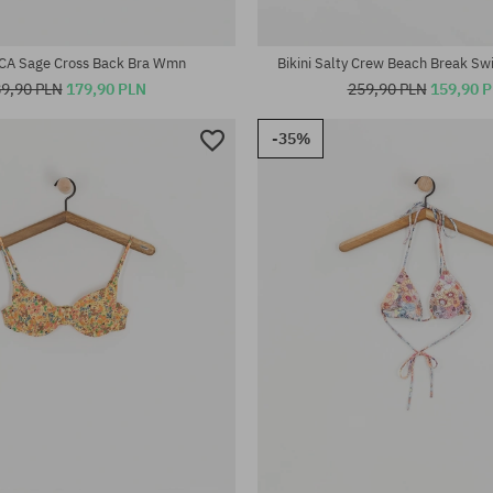
iary:
Dostępne rozmiary:
XS; L
VCA Sage Cross Back Bra Wmn
Bikini Salty Crew Beach Break S
9,90 PLN
179,90 PLN
259,90 PLN
159,90 
-35%