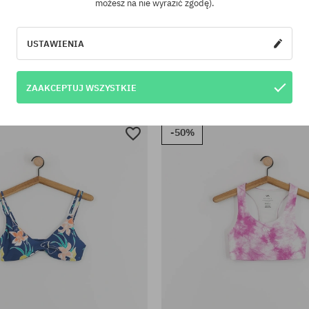
możesz na nie wyrazić zgodę).
USTAWIENIA
iary:
Dostępne rozmiary:
S
d bikini RVCA Base Bra Wmn
Dół od bikini RVCA Freya C
ZAAKCEPTUJ WSZYSTKIE
9,90 PLN
119,90 PLN
199,90 PLN
109,90 
-50%