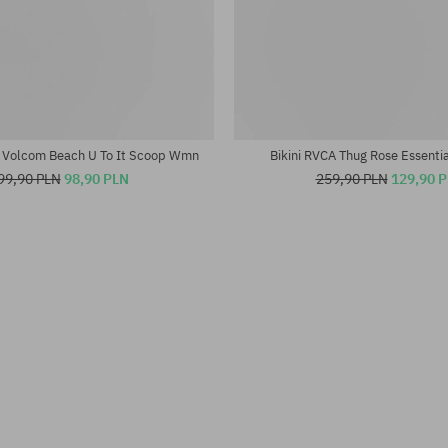
iary:
Dostępne rozmiary:
L
i Volcom Beach U To It Scoop Wmn
Bikini RVCA Thug Rose Essenti
99,90 PLN
98,90 PLN
259,90 PLN
129,90 