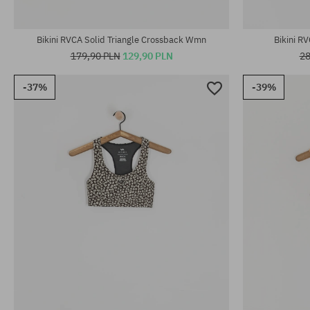
Dostępne rozmiary:
Dostępne rozm
XS; S; M; L
S; M; L; XL
Bikini RVCA Solid Triangle Crossback Wmn
Bikini R
179,90 PLN
129,90 PLN
28
-37%
-39%