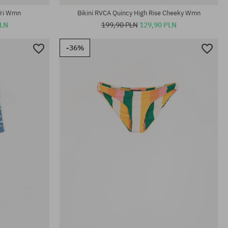
Tri Wmn
Bikini RVCA Quincy High Rise Cheeky Wmn
PLN
199,90 PLN
129,90 PLN
-36%