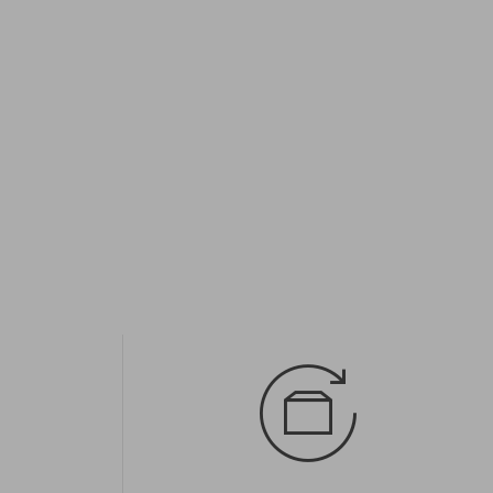
Dostępne rozmiary:
XS; S; M; XL