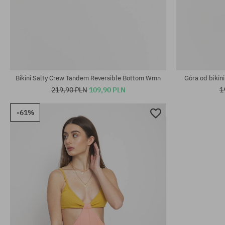
Dostępne rozmiary:
Dostępne rozm
XS
M; L
Bikini Salty Crew Tandem Reversible Bottom Wmn
Góra od bikin
219,90 PLN
109,90 PLN
1
-61%