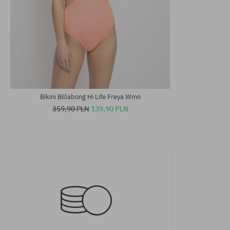
Dostępne rozmiary:
Dostępne rozm
XS; S; M
XS
Bikini Billabong Hi Life Freya Wmn
359,90 PLN
139,90 PLN