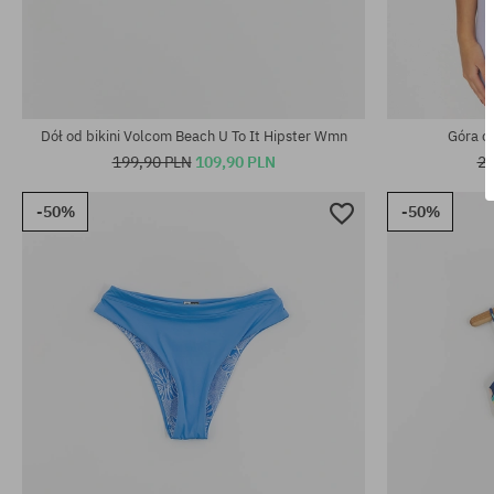
Dostępne rozmiary:
Dostępne rozm
XS
XS; S
Dół od bikini Volcom Beach U To It Hipster Wmn
Góra o
199,90 PLN
109,90 PLN
21
-50%
-50%