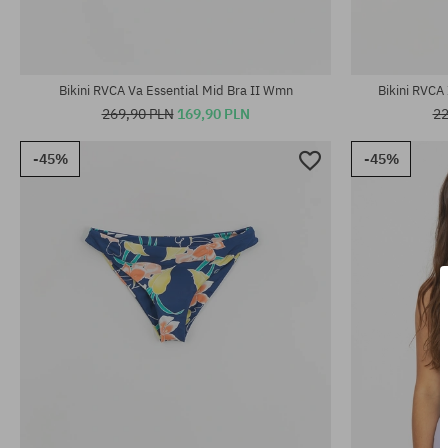
Dostępne rozmiary:
Dostępne rozm
L
XS; S
Bikini RVCA Va Essential Mid Bra II Wmn
Bikini RVC
269,90 PLN
169,90 PLN
22
-45%
-45%