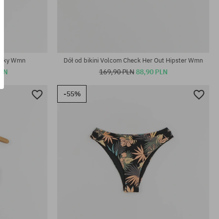
Dostępne rozmiary:
XS
heeky Wmn
Dół od bikini Volcom Check Her Out Hipster Wmn
PLN
169,90 PLN
88,90 PLN
-55%