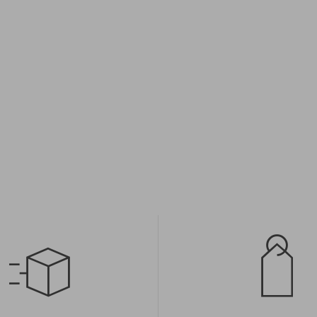
iary:
Dostępne rozmiary:
L; XL