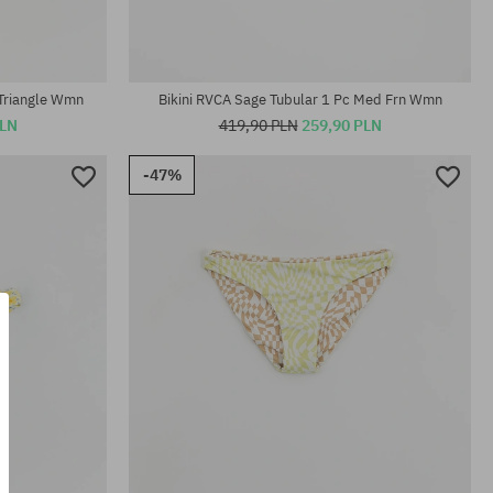
Dostępne rozmiary:
XS; S; L; XL
 Triangle Wmn
Bikini RVCA Sage Tubular 1 Pc Med Frn Wmn
PLN
419,90 PLN
259,90 PLN
-47%