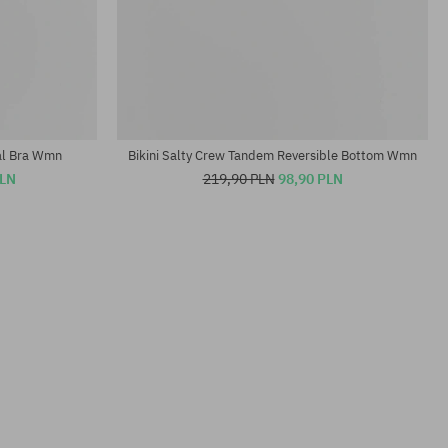
Dostępne rozmiary:
S
al Bra Wmn
Bikini Salty Crew Tandem Reversible Bottom Wmn
PLN
219,90 PLN
98,90 PLN