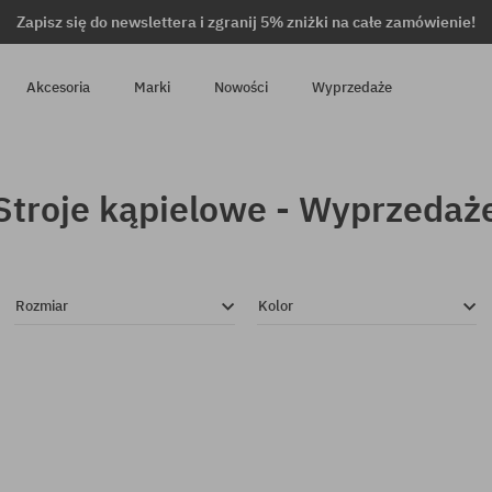
Zapisz się do newslettera i zgranij 5% zniżki na całe zamówienie!
Akcesoria
Marki
Nowości
Wyprzedaże
Stroje kąpielowe - Wyprzedaż
Rozmiar
Kolor