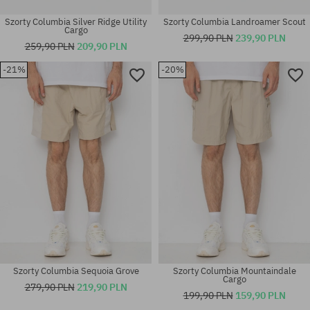
Szorty Columbia Silver Ridge Utility
Szorty Columbia Landroamer Scout
Cargo
299,90 PLN
239,90 PLN
259,90 PLN
209,90 PLN
-21%
-20%
Dostępne rozmiary:
Dostępne rozmiary:
30; 32; 34
30; 32; 34; 36
Szorty Columbia Sequoia Grove
Szorty Columbia Mountaindale
Cargo
279,90 PLN
219,90 PLN
199,90 PLN
159,90 PLN