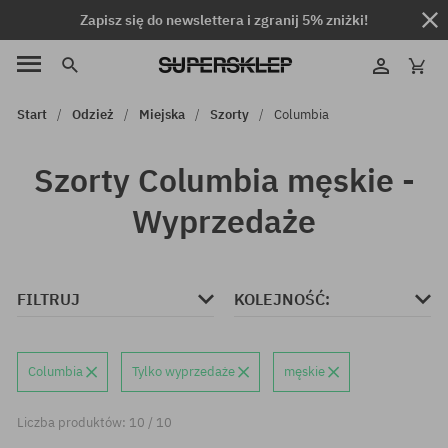
Zapisz się do newslettera i zgranij 5% zniżki!
Start
Odzież
Miejska
Szorty
Columbia
Szorty Columbia męskie -
Wyprzedaże
FILTRUJ
KOLEJNOŚĆ:
Columbia
Tylko wyprzedaże
męskie
Liczba produktów: 10 / 10