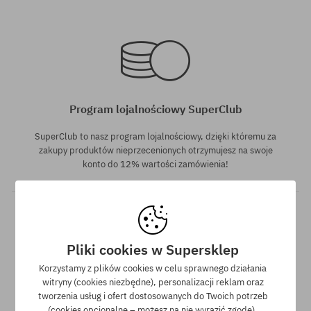
Dostępne rozmiary:
Dostępne rozmiary:
30; 32; 34
M; L
Program lojalnościowy SuperClub
SuperClub to nasz program lojalnościowy, dzięki któremu za
zakupy produktów nieprzecenionych otrzymujesz na swoje
konto do 12% wartości zamówienia!
Pliki cookies w Supersklep
Dostępne rozmiary:
Dostępne rozmiary:
Korzystamy z plików cookies w celu sprawnego działania
M; L; XL
M
witryny (cookies niezbędne), personalizacji reklam oraz
tworzenia usług i ofert dostosowanych do Twoich potrzeb
Darmowa wysyłka od 350 zł
(cookies opcjonalne – możesz na nie wyrazić zgodę).