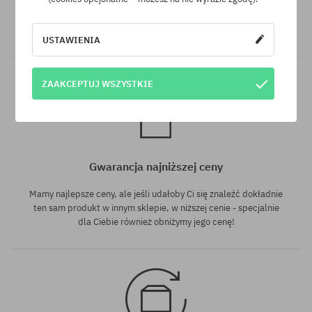
Do wszystkich zamówień powyżej 350 zł oferujemy wysyłkę
GRATIS, niezależnie od wybranej formy płatności i przewoźnika.
USTAWIENIA
ZAAKCEPTUJ WSZYSTKIE
Gwarancja najniższej ceny
Mamy najlepsze ceny, ale jeśli udałoby Ci się znaleźć dokładnie
ten sam produkt w innym sklepie, w niższej cenie - specjalnie
dla Ciebie również obniżymy jego cenę!