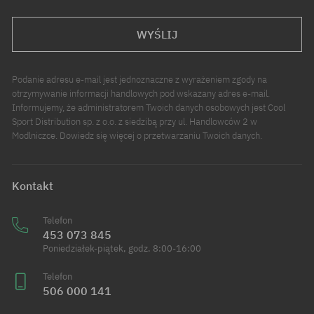
WYŚLIJ
Podanie adresu e-mail jest jednoznaczne z wyrażeniem zgody na
otrzymywanie informacji handlowych pod wskazany adres e-mail.
Informujemy, że administratorem Twoich danych osobowych jest Cool
Sport Distribution sp. z o.o. z siedzibą przy ul. Handlowców 2 w
Modlniczce. Dowiedz się więcej o przetwarzaniu Twoich danych.
Kontakt
Telefon
453 073 845
Poniedziałek-piątek, godz. 8:00-16:00
Telefon
506 000 141