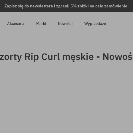
Zapisz się do newslettera i zgranij 5% zniżki na całe zamówienie!
Akcesoria
Marki
Nowości
Wyprzedaże
zorty Rip Curl męskie - Nowoś