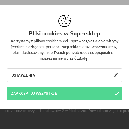
Pliki cookies w Supersklep
Newsletter
Korzystamy z plików cookies w celu sprawnego działania witryny
(cookies niezbędne), personalizacji reklam oraz tworzenia usług i
ofert dostosowanych do Twoich potrzeb (cookies opcjonalne –
z się do naszego newslettera, a dowiesz się jako pierwszy o nowościach i promo
możesz na nie wyrazić zgodę).
Dodatkowo otrzymasz kod rabatowy -5% na całe zamówienie!
USTAWIENIA
WYŚLI
e-mail
ZAAKCEPTUJ WSZYSTKIE
u e-mail jest jednoznaczne z wyrażeniem zgody na otrzymywanie informacji ha
s e-mail. Informujemy, że administratorem Twoich danych osobowych jest Cool
p. z o.o. z siedzibą przy ul. Handlowców 2 w Modlniczce. Dowiedz się więcej o pr
.