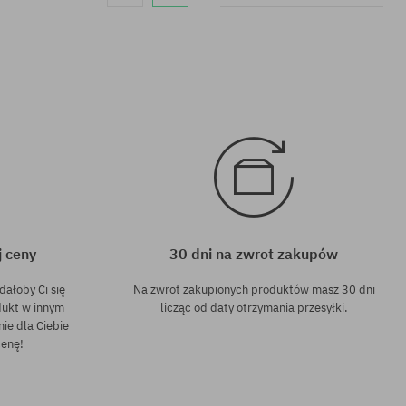
j ceny
30 dni na zwrot zakupów
dałoby Ci się
Na zwrot zakupionych produktów masz 30 dni
dukt w innym
licząc od daty otrzymania przesyłki.
nie dla Ciebie
cenę!