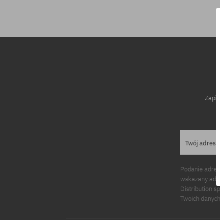
Zapis
Twój adres 
Podanie adres
wskazany adre
Distribution s
Twoich danych