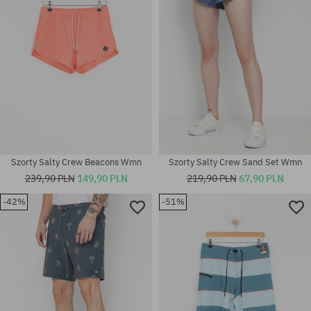
Szorty Salty Crew Beacons Wmn
Szorty Salty Crew Sand Set Wmn
239,90 PLN
149,90 PLN
219,90 PLN
67,90 PLN
-42%
-51%
Dostępne rozmiary:
Dostępne rozmiary:
31; 32; 33
31; 32; 33