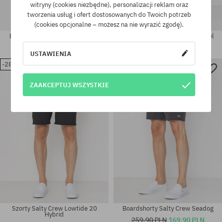
witryny (cookies niezbędne), personalizacji reklam oraz
tworzenia usług i ofert dostosowanych do Twoich potrzeb
(cookies opcjonalne – możesz na nie wyrazić zgodę).
Boardshorty Salty Crew Flaship
Boardshorty Salty Crew Channel
279,90 PLN
199,90 PLN
279,90 PLN
179,90 PLN
USTAWIENIA
-28%
-34%
Dostępne rozmiary:
Dostępne rozmiary:
ZAAKCEPTUJ WSZYSTKIE
XXL
M
Szorty Salty Crew Lowtide 20
Boardshorty Salty Crew Seadog
Hybrid
259,90 PLN
169,90 PLN