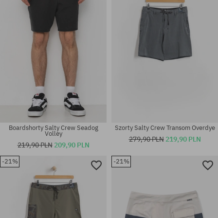
L; XL
31; 32; 33; 34; 36; 38
Boardshorty Salty Crew Seadog
Szorty Salty Crew Transom Overdye
Volley
279,90 PLN
219,90 PLN
219,90 PLN
209,90 PLN
-21%
-21%
Dostępne rozmiary:
Dostępne rozmiary:
M; L
M; L