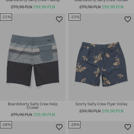
279,90 PLN
199,90 PLN
279,90 PLN
199,90 PLN
-21%
-23%
Dostępne rozmiary:
Dostępne rozmiary:
30; 38
28; 33; 36
Boardshorty Salty Crew Kelp
Szorty Salty Crew Flyer Volley
Cruiser
259,90 PLN
199,90 PLN
279,90 PLN
219,90 PLN
-28%
-28%
Dostępne rozmiary:
Dostępne rozmiary: