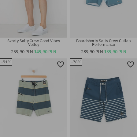
Szorty Salty Crew Good Vibes
Boardshorty Salty Crew Cutlap
Volley
Performance
259,90 PLN
149,90 PLN
289,90 PLN
139,90 PLN
-51%
-78%
Dostępne rozmiary:
Dostępne rozmiary:
XS; L
S