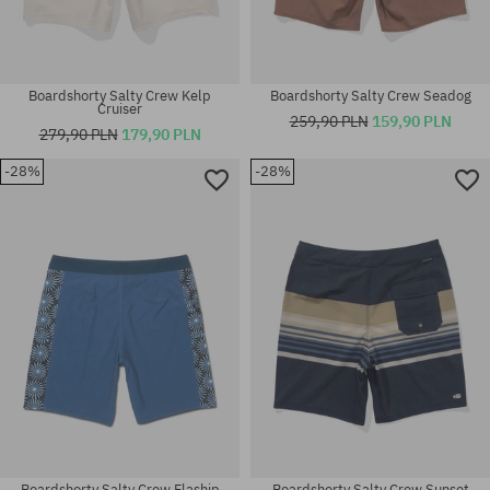
Boardshorty Salty Crew Kelp
Boardshorty Salty Crew Seadog
Cruiser
259,90 PLN
159,90 PLN
279,90 PLN
179,90 PLN
-28%
-28%
Dostępne rozmiary:
Dostępne rozmiary:
30; 34; 38
30; 38
Boardshorty Salty Crew Flaship
Boardshorty Salty Crew Sunset