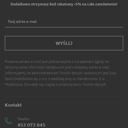
Dodatkowo otrzymasz kod rabatowy -5% na całe zamówienie!
Twój adres e-mail
WYŚLIJ
Podanie adresu e-mail jest jednoznaczne z wyrażeniem zgody na
otrzymywanie informacji handlowych pod wskazany adres e-mail.
Informujemy, że administratorem Twoich danych osobowych jest Cool
Sport Distribution sp. z o.o. z siedzibą przy ul. Handlowców 2 w
Modlniczce. Dowiedz się więcej o przetwarzaniu Twoich danych.
Kontakt
Telefon
453 073 845