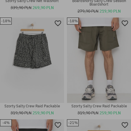
Szorty Salty Crew Net Walshort
Boardshorty Salty Crew Session
Boardshort
339,90 PLN
269,90 PLN
279,90 PLN
219,90 PLN
-18%
-18%
Dostępne rozmiary:
Dostępne rozmiary:
M; L; XL
32; 33; 34
Szorty Salty Crew Raid Packable
Szorty Salty Crew Raid Packable
319,90 PLN
259,90 PLN
319,90 PLN
259,90 PLN
-4%
-21%
Dostępne rozmiary:
Dostępne rozmiary: