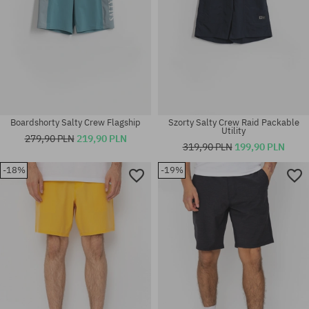
Boardshorty Salty Crew Flagship
Szorty Salty Crew Raid Packable
Utility
279,90 PLN
219,90 PLN
319,90 PLN
199,90 PLN
-18%
-19%
Dostępne rozmiary:
Dostępne rozmiary:
32; 33; 34
XL; XXL