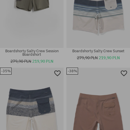
Boardshorty Salty Crew Session
Boardshorty Salty Crew Sunset
Boardshort
279,90 PLN
219,90 PLN
279,90 PLN
219,90 PLN
-35%
-38%
Dostępne rozmiary:
Dostępne rozmiary:
M; L; XL
31; 32; 33; 34