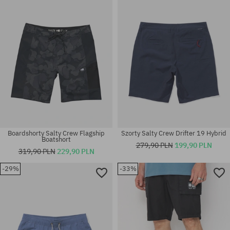
28; 31; 33; 36
28; 36
Boardshorty Salty Crew Flagship
Szorty Salty Crew Drifter 19 Hybrid
Boatshort
279,90 PLN
199,90 PLN
319,90 PLN
229,90 PLN
-29%
-33%
Dostępne rozmiary:
Dostępne rozmiary:
28; 36
S; XL; XXL