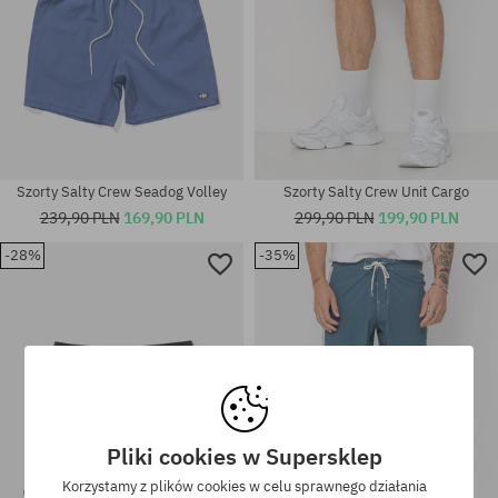
Szorty Salty Crew Seadog Volley
Szorty Salty Crew Unit Cargo
239,90 PLN
169,90 PLN
299,90 PLN
199,90 PLN
-28%
-35%
Dostępne rozmiary:
Dostępne rozmiary:
28; 31; 33
31; 33
Pliki cookies w Supersklep
Korzystamy z plików cookies w celu sprawnego działania