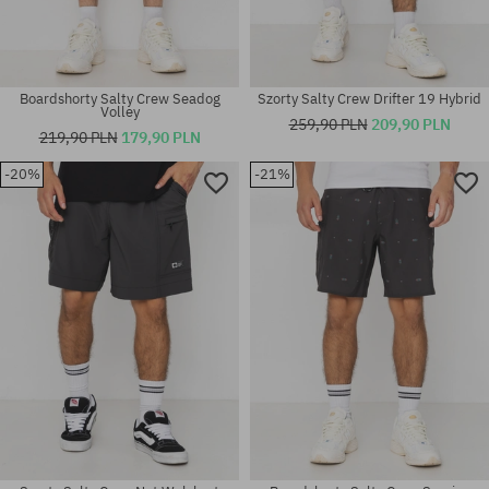
Boardshorty Salty Crew Seadog
Szorty Salty Crew Drifter 19 Hybrid
Volley
259,90 PLN
209,90 PLN
219,90 PLN
179,90 PLN
-20%
-21%
Dostępne rozmiary:
Dostępne rozmiary:
32; 33; 34
30; 31; 32; 33