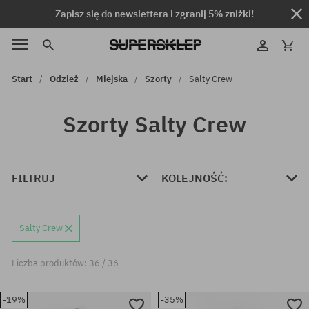
Zapisz się do newslettera i zgranij 5% zniżki!
Start
Odzież
Miejska
Szorty
Salty Crew
Szorty Salty Crew
FILTRUJ
KOLEJNOŚĆ:
Salty Crew
Liczba produktów: 36 / 36
-19%
-35%