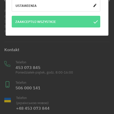
USTAWIENIA
Podanie adresu e-mail jest jednoznaczne z wyrażeniem zgody na
otrzymywanie informacji handlowych pod wskazany adres e-mail.
Informujemy, że administratorem Twoich danych osobowych jest Cool
ZAAKCEPTUJ WSZYSTKIE
Sport Distribution sp. z o.o. z siedzibą przy ul. Handlowców 2 w
Modlniczce. Dowiedz się więcej o przetwarzaniu Twoich danych.
Kontakt
Telefon
453 073 845
Poniedziałek-piątek, godz. 8:00-16:00
Telefon
506 000 141
Telefon
(українською мовою)
+48 453 073 844