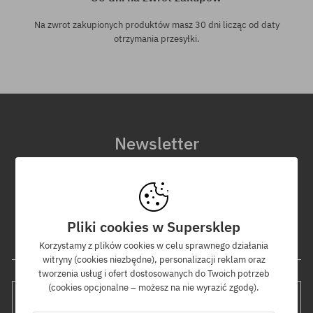
Na zwrot zakupionych produktów masz 30 dni licząc od daty
otrzymania przesyłki.
Newsletter
Zapisz się do naszego newslettera, a dowiesz się jako pierwszy o
nowościach i promocjach!
Dodatkowo otrzymasz kod rabatowy -5% na całe zamówienie!
Pliki cookies w Supersklep
Twój adres e-mail
Korzystamy z plików cookies w celu sprawnego działania
witryny (cookies niezbędne), personalizacji reklam oraz
tworzenia usług i ofert dostosowanych do Twoich potrzeb
(cookies opcjonalne – możesz na nie wyrazić zgodę).
WYŚLIJ