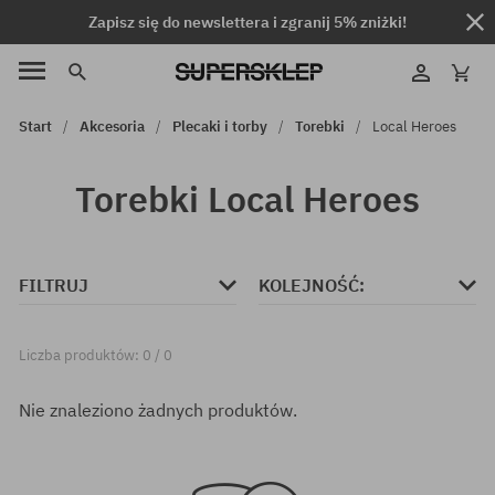
Zapisz się do newslettera i zgranij 5% zniżki!
Start
Akcesoria
Plecaki i torby
Torebki
Local Heroes
Torebki Local Heroes
FILTRUJ
KOLEJNOŚĆ:
Liczba produktów: 0 / 0
Nie znaleziono żadnych produktów.