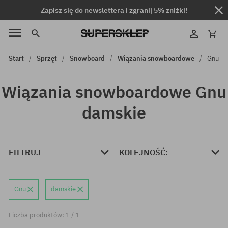
Zapisz się do newslettera i zgranij 5% zniżki!
Start
Sprzęt
Snowboard
Wiązania snowboardowe
Gnu
Wiązania snowboardowe Gnu
damskie
FILTRUJ
KOLEJNOŚĆ:
Gnu
damskie
Liczba produktów: 1 / 1