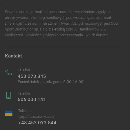
Podanie adresu e-mail jest jednoznaczne z wyrażeniem zgody na
otrzymywanie informacji handlowych pod wskazany adres e-mail.
Informujemy, że administratorem Twoich danych osobowych jest Cool
Sport Distribution sp. z o.o. z siedzibą przy ul. Handlowców 2 w
Modlniczce. Dowiedz się więcej o przetwarzaniu Twoich danych.
Kontakt
Telefon
453 073 845
Poniedziałek-piątek, godz. 8:00-16:00
Telefon
506 000 141
Telefon
(українською мовою)
+48 453 073 844