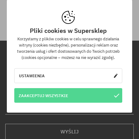
Na zwrot zakupionych produktów masz 30 dni licząc od daty
otrzymania przesyłki.
Pliki cookies w Supersklep
Korzystamy z plików cookies w celu sprawnego działania
witryny (cookies niezbędne), personalizacji reklam oraz
tworzenia usług i ofert dostosowanych do Twoich potrzeb
(cookies opcjonalne – możesz na nie wyrazić zgodę).
Newsletter
USTAWIENIA
Zapisz się do naszego newslettera, a dowiesz się jako pierwszy o
nowościach i promocjach!
Dodatkowo otrzymasz kod rabatowy -5% na całe zamówienie!
ZAAKCEPTUJ WSZYSTKIE
Twój adres e-mail
WYŚLIJ