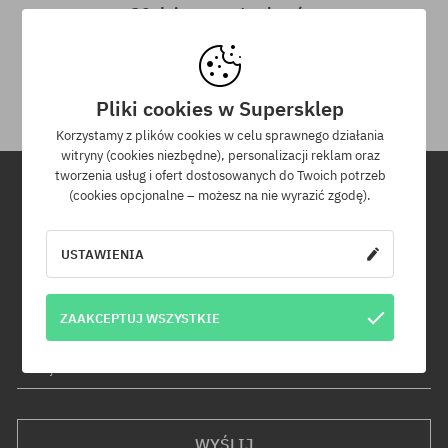
30 dni na zwrot zakupów
Na zwrot zakupionych produktów masz 30 dni licząc od daty
otrzymania przesyłki.
Pliki cookies w Supersklep
Korzystamy z plików cookies w celu sprawnego działania
witryny (cookies niezbędne), personalizacji reklam oraz
tworzenia usług i ofert dostosowanych do Twoich potrzeb
(cookies opcjonalne – możesz na nie wyrazić zgodę).
Newsletter
USTAWIENIA
Zapisz się do naszego newslettera, a dowiesz się jako pierwszy o
nowościach i promocjach!
Dodatkowo otrzymasz kod rabatowy -5% na całe zamówienie!
ZAAKCEPTUJ WSZYSTKIE
Twój adres e-mail
WYŚLIJ