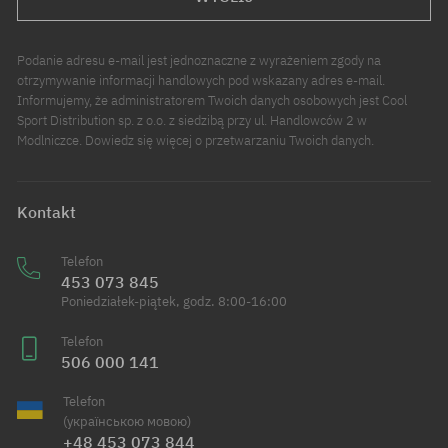
Podanie adresu e-mail jest jednoznaczne z wyrażeniem zgody na
otrzymywanie informacji handlowych pod wskazany adres e-mail.
Informujemy, że administratorem Twoich danych osobowych jest Cool
Sport Distribution sp. z o.o. z siedzibą przy ul. Handlowców 2 w
Modlniczce. Dowiedz się więcej o przetwarzaniu Twoich danych.
Kontakt
Telefon
453 073 845
Poniedziałek-piątek, godz. 8:00-16:00
Telefon
506 000 141
Telefon
(українською мовою)
+48 453 073 844