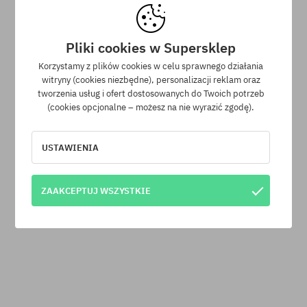
Pliki cookies w Supersklep
Korzystamy z plików cookies w celu sprawnego działania
witryny (cookies niezbędne), personalizacji reklam oraz
tworzenia usług i ofert dostosowanych do Twoich potrzeb
(cookies opcjonalne – możesz na nie wyrazić zgodę).
Bluza aktywna 686 X Huf Premium
Heavyweight Crew
419,90 PLN
289,90 PLN
USTAWIENIA
Dostępne rozmiary:
Dostępne rozmiary:
M
XL
ZAAKCEPTUJ WSZYSTKIE
Program lojalnościowy SuperClub
SuperClub to nasz program lojalnościowy, dzięki któremu za
zakupy produktów nieprzecenionych otrzymujesz na swoje
konto do 12% wartości zamówienia!