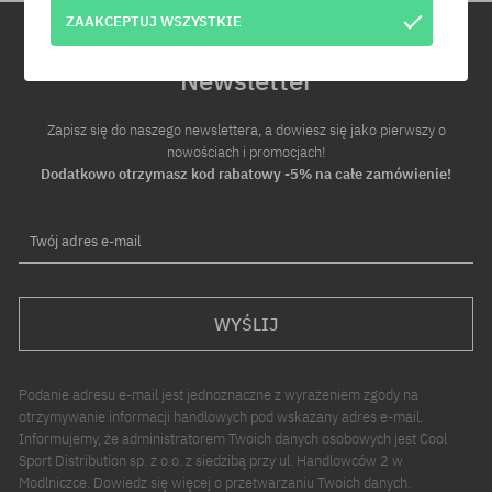
ZAAKCEPTUJ WSZYSTKIE
Newsletter
Zapisz się do naszego newslettera, a dowiesz się jako pierwszy o
nowościach i promocjach!
Dodatkowo otrzymasz kod rabatowy -5% na całe zamówienie!
Twój adres e-mail
WYŚLIJ
Podanie adresu e-mail jest jednoznaczne z wyrażeniem zgody na
otrzymywanie informacji handlowych pod wskazany adres e-mail.
Informujemy, że administratorem Twoich danych osobowych jest Cool
Sport Distribution sp. z o.o. z siedzibą przy ul. Handlowców 2 w
Modlniczce. Dowiedz się więcej o przetwarzaniu Twoich danych.