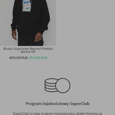
Bluza z kapturem Beyond Medals
Bottle HD
459,90 PLN
319,90 PLN
Dostępne rozmiary:
Dostępne rozmiary:
M; L; XL
M; L
Program lojalnościowy SuperClub
SuperClub to nasz program lojalnościowy, dzięki któremu za