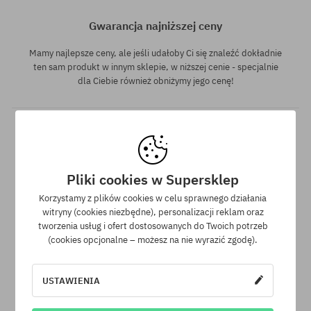
Gwarancja najniższej ceny
Mamy najlepsze ceny, ale jeśli udałoby Ci się znaleźć dokładnie
ten sam produkt w innym sklepie, w niższej cenie - specjalnie
dla Ciebie również obniżymy jego cenę!
Pliki cookies w Supersklep
Korzystamy z plików cookies w celu sprawnego działania
witryny (cookies niezbędne), personalizacji reklam oraz
30 dni na zwrot zakupów
tworzenia usług i ofert dostosowanych do Twoich potrzeb
(cookies opcjonalne – możesz na nie wyrazić zgodę).
Na zwrot zakupionych produktów masz 30 dni licząc od daty
otrzymania przesyłki.
USTAWIENIA