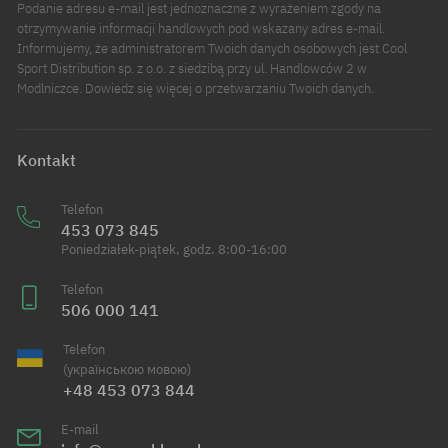
Podanie adresu e-mail jest jednoznaczne z wyrażeniem zgody na
otrzymywanie informacji handlowych pod wskazany adres e-mail.
Informujemy, że administratorem Twoich danych osobowych jest Cool
Sport Distribution sp. z o.o. z siedzibą przy ul. Handlowców 2 w
Modlniczce. Dowiedz się więcej o przetwarzaniu Twoich danych.
Kontakt
Telefon
453 073 845
Poniedziałek-piątek, godz. 8:00-16:00
Telefon
506 000 141
Telefon
(українською мовою)
+48 453 073 844
E-mail