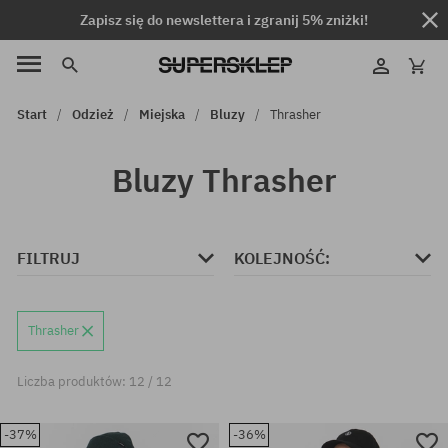
Zapisz się do newslettera i zgranij 5% zniżki!
Start
Odzież
Miejska
Bluzy
Thrasher
Bluzy Thrasher
FILTRUJ
KOLEJNOŚĆ:
Thrasher
Liczba produktów: 12 / 12
-37%
-36%