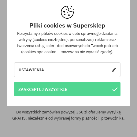
Program lojalnościowy SuperClub
Pliki cookies w Supersklep
SuperClub to nasz program lojalnościowy, dzięki któremu za
Korzystamy z plików cookies w celu sprawnego działania
zakupy produktów nieprzecenionych otrzymujesz na swoje
witryny (cookies niezbędne), personalizacji reklam oraz
konto do 12% wartości zamówienia!
tworzenia usług i ofert dostosowanych do Twoich potrzeb
(cookies opcjonalne – możesz na nie wyrazić zgodę).
USTAWIENIA
Dostępne rozmiary:
Dostępne rozmiary:
ZAAKCEPTUJ WSZYSTKIE
S; M
S
Darmowa wysyłka od 350 zł
Do wszystkich zamówień powyżej 350 zł oferujemy wysyłkę
GRATIS, niezależnie od wybranej formy płatności i przewoźnika.