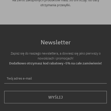
Na zwrot zakupionych produktów masz 30 dni licząc od daty
otrzymania przesyłki.
Newsletter
Zapisz się do naszego newslettera, a dowiesz się jako pierwszy o
nowościach i promocjach!
Dodatkowo otrzymasz kod rabatowy -5% na całe zamówienie!
Twój adres e-mail
WYŚLIJ