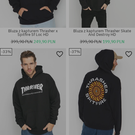
Bluza z kapturem Thrasher x
Bluza z kapturem Thrasher Skate
Spitfire Sf Loc HD
And Destroy HD
399,90 PLN
249,90 PLN
399,90 PLN
199,90 PLN
-33%
-37%
Dostępne rozmiary:
Dostępne rozmiary:
M
M