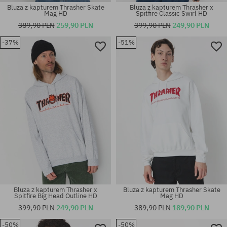
Bluza z kapturem Thrasher Skate
Bluza z kapturem Thrasher x
Mag HD
Spitfire Classic Swirl HD
389,90 PLN
259,90 PLN
399,90 PLN
249,90 PLN
-37%
-51%
Dostępne rozmiary:
Dostępne rozmiary:
M
S
Bluza z kapturem Thrasher x
Bluza z kapturem Thrasher Skate
Spitfire Big Head Outline HD
Mag HD
399,90 PLN
249,90 PLN
389,90 PLN
189,90 PLN
-50%
-50%