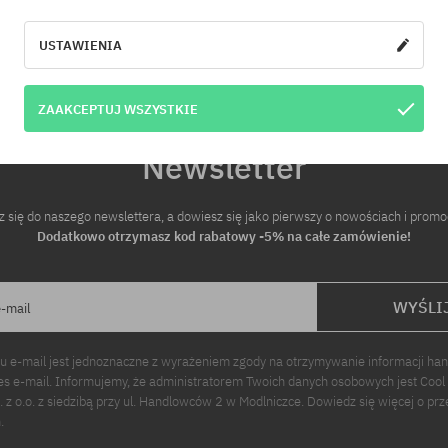
USTAWIENIA
ZAAKCEPTUJ WSZYSTKIE
Newsletter
z się do naszego newslettera, a dowiesz się jako pierwszy o nowościach i promo
Dodatkowo otrzymasz kod rabatowy -5% na całe zamówienie!
WYŚLI
e-mail
u e-mail jest jednoznaczne z wyrażeniem zgody na otrzymywanie informacji ha
s e-mail. Informujemy, że administratorem Twoich danych osobowych jest Cool
p. z o.o. z siedzibą przy ul. Handlowców 2 w Modlniczce. Dowiedz się więcej o pr
.