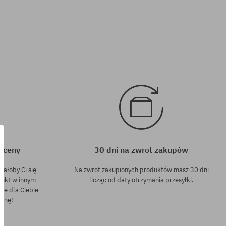
j ceny
30 dni na zwrot zakupów
dałoby Ci się
Na zwrot zakupionych produktów masz 30 dni
dukt w innym
licząc od daty otrzymania przesyłki.
nie dla Ciebie
cenę!