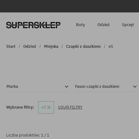
Buty
Odzież
Sprzęt
Start
Odzież
Miejska
Czapki z daszkiem
eS
Marka
Fason czapki z daszkiem
Wybrane filtry:
eS
USUŃ FILTRY
Liczba produktów: 1 / 1