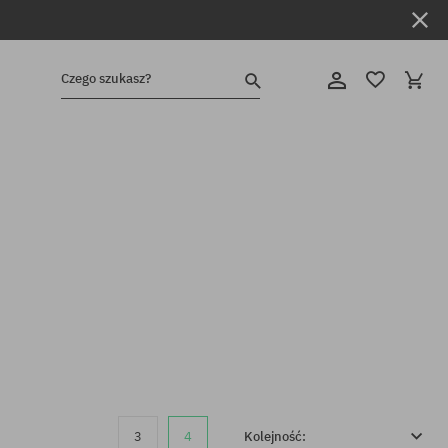
Czego szukasz?
3
4
Kolejność: