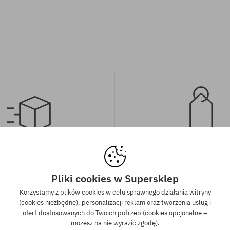
wa wysyłka od 350 zł
Gwarancja najniższe
kich zamówień powyżej 350 zł
Mamy najlepsze ceny, ale jeśli u
Pliki cookies w Supersklep
wysyłkę GRATIS, niezależnie od
znaleźć dokładnie ten sam pro
Korzystamy z plików cookies w celu sprawnego działania witryny
ormy płatności i przewoźnika.
sklepie, w niższej cenie - specjal
(cookies niezbędne), personalizacji reklam oraz tworzenia usług i
również obniżymy jego 
ofert dostosowanych do Twoich potrzeb (cookies opcjonalne –
możesz na nie wyrazić zgodę).