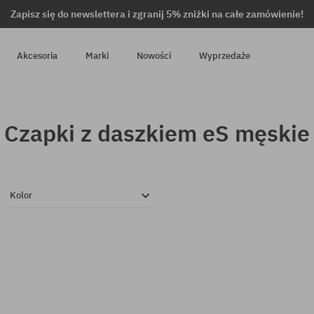
Zapisz się do newslettera i zgranij 5% zniżki na całe zamówienie!
Akcesoria
Marki
Nowości
Wyprzedaże
Czapki z daszkiem eS męskie
Kolor