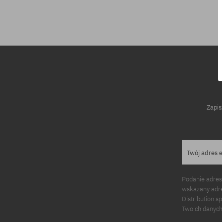
rozmiar uniwersalny
Zapis
Twój adres 
Podanie adres
wskazany adre
Distribution s
Twoich danych