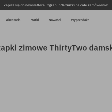
Zapisz się do newslettera i zgranij 5% zniżki na całe zamówienie!
Akcesoria
Marki
Nowości
Wyprzedaże
apki zimowe ThirtyTwo dams