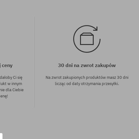
j ceny
30 dni na zwrot zakupów
dałoby Ci się
Na zwrot zakupionych produktów masz 30 dni
dukt w innym
licząc od daty otrzymania przesyłki.
nie dla Ciebie
cenę!