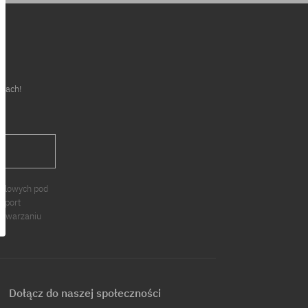
cjach!
J
ndlowych pod
 Sport
zetwarzaniu
Dołącz do naszej społeczności