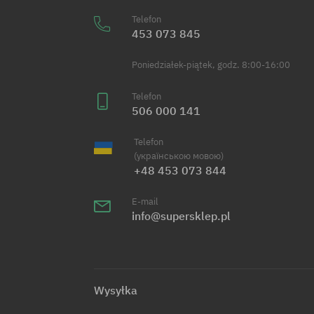
Telefon
453 073 845
Poniedziałek-piątek, godz. 8:00-16:00
Telefon
506 000 141
Telefon
(українською мовою)
+48 453 073 844
E-mail
info@supersklep.pl
Wysyłka