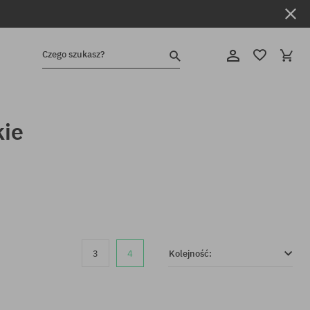
Czego szukasz?
kie
3
4
Kolejność: