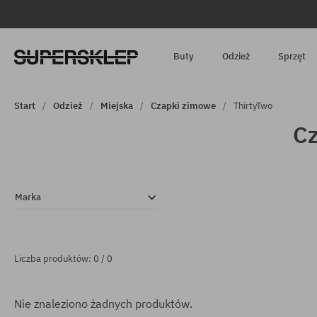
Buty
Odzież
Sprzęt
Start
Odzież
Miejska
Czapki zimowe
ThirtyTwo
Cz
Marka
Liczba produktów: 0 / 0
Nie znaleziono żadnych produktów.