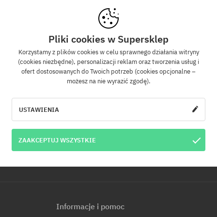
Newsletter
Pliki cookies w Supersklep
Korzystamy z plików cookies w celu sprawnego działania witryny
(cookies niezbędne), personalizacji reklam oraz tworzenia usług i
z się do naszego newslettera, a dowiesz się jako pierwszy o nowościach i promo
ofert dostosowanych do Twoich potrzeb (cookies opcjonalne –
Dodatkowo otrzymasz kod rabatowy -5% na całe zamówienie!
możesz na nie wyrazić zgodę).
WYŚLI
e-mail
USTAWIENIA
u e-mail jest jednoznaczne z wyrażeniem zgody na otrzymywanie informacji ha
ZAAKCEPTUJ WSZYSTKIE
s e-mail. Informujemy, że administratorem Twoich danych osobowych jest Cool
p. z o.o. z siedzibą przy ul. Handlowców 2 w Modlniczce. Dowiedz się więcej o pr
.
Informacje i pomoc