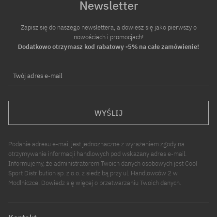
Newsletter
Zapisz się do naszego newslettera, a dowiesz się jako pierwszy o
nowościach i promocjach!
Dodatkowo otrzymasz kod rabatowy -5% na całe zamówienie!
Twój adres e-mail
WYŚLIJ
Podanie adresu e-mail jest jednoznaczne z wyrażeniem zgody na
otrzymywanie informacji handlowych pod wskazany adres e-mail.
Informujemy, że administratorem Twoich danych osobowych jest Cool
Sport Distribution sp. z o.o. z siedzibą przy ul. Handlowców 2 w
Modlniczce. Dowiedz się więcej o przetwarzaniu Twoich danych.