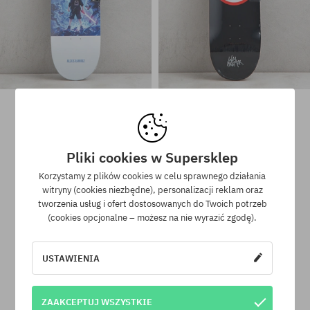
Deck Sk8Mafia Fight Ramirez
Deck Sk8Mafia Nope Kremer
319,90 PLN
319,90 PLN
Pliki cookies w Supersklep
Dostępne rozmiary:
Dostępne rozmiary:
8.0
8.75
Korzystamy z plików cookies w celu sprawnego działania
witryny (cookies niezbędne), personalizacji reklam oraz
tworzenia usług i ofert dostosowanych do Twoich potrzeb
(cookies opcjonalne – możesz na nie wyrazić zgodę).
Program lojalnościowy SuperClub
USTAWIENIA
SuperClub to nasz program lojalnościowy, dzięki któremu za
zakupy produktów nieprzecenionych otrzymujesz na swoje
konto do 12% wartości zamówienia!
ZAAKCEPTUJ WSZYSTKIE