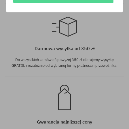
Dostępne rozmiary:
Dostępne rozmiary:
8.5
8.75
Darmowa wysyłka od 350 zł
Do wszystkich zamówień powyżej 350 zł oferujemy wysyłkę
GRATIS, niezależnie od wybranej formy płatności i przewoźnika.
Gwarancja najniższej ceny