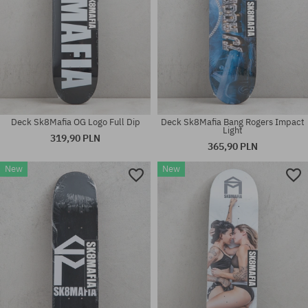
Deck Sk8Mafia OG Logo Full Dip
Deck Sk8Mafia Bang Rogers Impact
Light
319,90 PLN
365,90 PLN
New
New
Dostępne rozmiary:
Dostępne rozmiary:
8.1
8.25