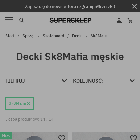
Zapisz się do newslettera i zgranij 5% zniżki!
Start
Sprzęt
Skateboard
Decki
Sk8Mafia
Decki Sk8Mafia męskie
FILTRUJ
KOLEJNOŚĆ:
Sk8Mafia
Liczba produktów: 14 / 14
New