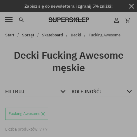
Zapisz się do newslettera i zgranij 5% zniżki!
Start
Sprzęt
Skateboard
Decki
Fucking Awesome
Decki Fucking Awesome
męskie
FILTRUJ
KOLEJNOŚĆ:
Fucking Awesome
Liczba produktów: 7 / 7