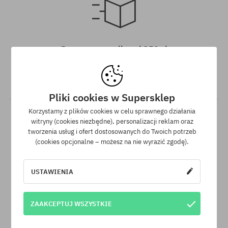
Dostępne rozmiary:
8.38
Darmowa wysyłka od 350 zł
Do wszystkich zamówień powyżej 350 zł oferujemy wysyłkę
GRATIS, niezależnie od wybranej formy płatności i przewoźnika.
Pliki cookies w Supersklep
Korzystamy z plików cookies w celu sprawnego działania
witryny (cookies niezbędne), personalizacji reklam oraz
tworzenia usług i ofert dostosowanych do Twoich potrzeb
(cookies opcjonalne – możesz na nie wyrazić zgodę).
USTAWIENIA
Gwarancja najniższej ceny
Mamy najlepsze ceny, ale jeśli udałoby Ci się znaleźć dokładnie
ZAAKCEPTUJ WSZYSTKIE
ten sam produkt w innym sklepie, w niższej cenie - specjalnie
dla Ciebie również obniżymy jego cenę!