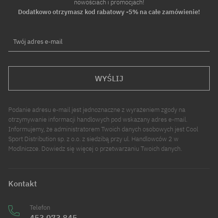
nowościach i promocjach!
Dodatkowo otrzymasz kod rabatowy -5% na całe zamówienie!
Twój adres e-mail
WYŚLIJ
Podanie adresu e-mail jest jednoznaczne z wyrażeniem zgody na
otrzymywanie informacji handlowych pod wskazany adres e-mail.
Informujemy, że administratorem Twoich danych osobowych jest Cool
Sport Distribution sp. z o.o. z siedzibą przy ul. Handlowców 2 w
Modlniczce. Dowiedz się więcej o przetwarzaniu Twoich danych.
Kontakt
Telefon
453 073 845