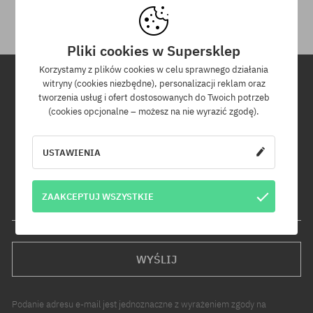
Pliki cookies w Supersklep
Korzystamy z plików cookies w celu sprawnego działania
witryny (cookies niezbędne), personalizacji reklam oraz
tworzenia usług i ofert dostosowanych do Twoich potrzeb
Newsletter
(cookies opcjonalne – możesz na nie wyrazić zgodę).
Zapisz się do naszego newslettera, a dowiesz się jako pierwszy o
nowościach i promocjach!
USTAWIENIA
Dodatkowo otrzymasz kod rabatowy -5% na całe zamówienie!
ZAAKCEPTUJ WSZYSTKIE
Twój adres e-mail
WYŚLIJ
Podanie adresu e-mail jest jednoznaczne z wyrażeniem zgody na