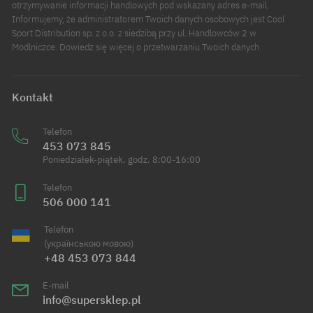
otrzymywanie informacji handlowych pod wskazany adres e-mail.
Informujemy, że administratorem Twoich danych osobowych jest Cool
Sport Distribution sp. z o.o. z siedzibą przy ul. Handlowców 2 w
Modlniczce. Dowiedz się więcej o przetwarzaniu Twoich danych.
Kontakt
Telefon
453 073 845
Poniedziałek-piątek, godz. 8:00-16:00
Telefon
506 000 141
Telefon
(українською мовою)
+48 453 073 844
E-mail
info@supersklep.pl