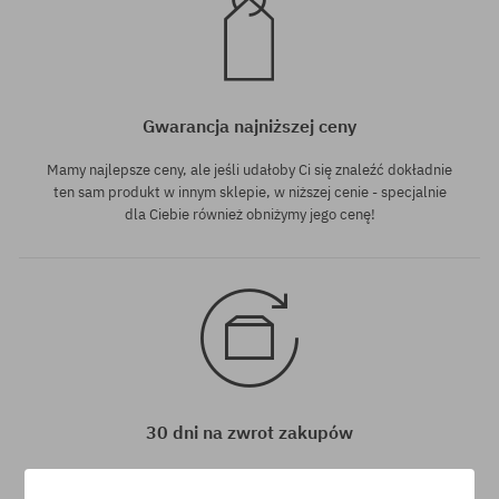
Gwarancja najniższej ceny
Mamy najlepsze ceny, ale jeśli udałoby Ci się znaleźć dokładnie
ten sam produkt w innym sklepie, w niższej cenie - specjalnie
dla Ciebie również obniżymy jego cenę!
30 dni na zwrot zakupów
Na zwrot zakupionych produktów masz 30 dni licząc od daty
otrzymania przesyłki.