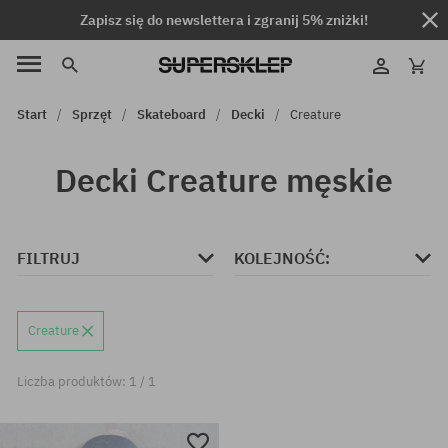
Zapisz się do newslettera i zgranij 5% zniżki!
Start
Sprzęt
Skateboard
Decki
Creature
Decki Creature męskie
FILTRUJ
KOLEJNOŚĆ:
Creature
Liczba produktów: 1 / 1