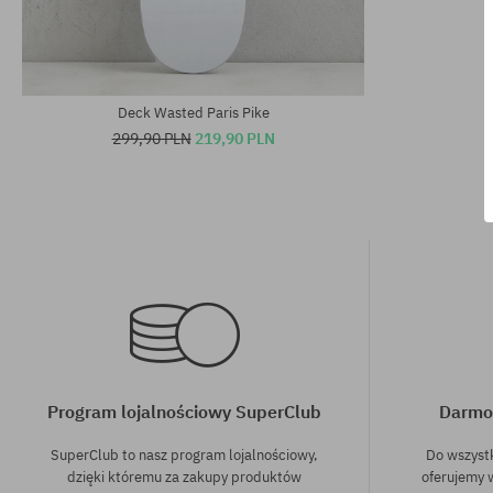
Dostępne rozmiary:
Dostępne rozm
8.5
8.25; 8.5
Deck Wasted Paris Pike
299,90 PLN
219,90 PLN
Program lojalnościowy SuperClub
Darmo
SuperClub to nasz program lojalnościowy,
Do wszyst
dzięki któremu za zakupy produktów
oferujemy 