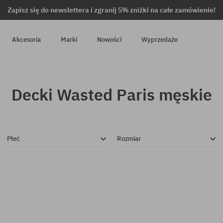
Zapisz się do newslettera i zgranij 5% zniżki na całe zamówienie!
Akcesoria
Marki
Nowości
Wyprzedaże
Decki Wasted Paris męskie
Płeć
Rozmiar