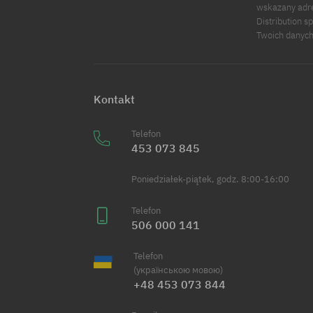
wskazany adre
Distribution s
Twoich danych
Kontakt
Telefon
453 073 845
Poniedziałek-piątek, godz. 8:00-16:00
Telefon
506 000 141
Telefon
(українською мовою)
+48 453 073 844