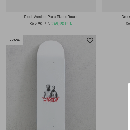
Dostępne rozmiary:
Dostępne rozm
8.25
8.5
Deck Wasted Paris Blade Board
Deck
369,90 PLN
269,90 PLN
36
-26%