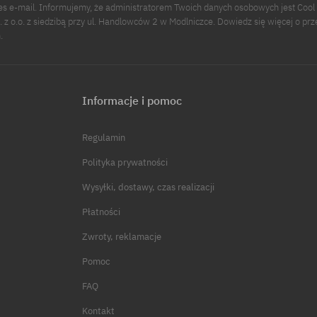
s e-mail. Informujemy, że administratorem Twoich danych osobowych jest Cool
p. z o.o. z siedzibą przy ul. Handlowców 2 w Modlniczce. Dowiedz się więcej o pr
.
Informacje i pomoc
Regulamin
Polityka prywatności
Wysyłki, dostawy, czas realizacji
Płatności
Zwroty, reklamacje
Pomoc
FAQ
Kontakt