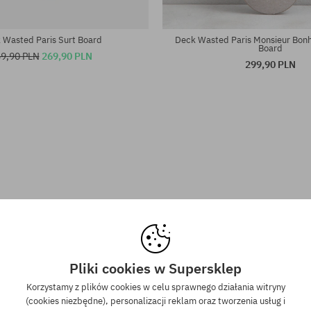
iary:
Dostępne rozmiary:
8.5
 Wasted Paris Surt Board
Deck Wasted Paris Monsieur Bon
Board
9,90 PLN
269,90 PLN
299,90 PLN
Pliki cookies w Supersklep
Korzystamy z plików cookies w celu sprawnego działania witryny
(cookies niezbędne), personalizacji reklam oraz tworzenia usług i