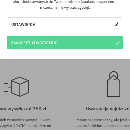
ofert dostosowanych do Twoich potrzeb (cookies opcjonalne –
możesz na nie wyrazić zgodę).
iary:
Dostępne rozmiary:
8.25; 8.5
USTAWIENIA
ZAAKCEPTUJ WSZYSTKIE
wa wysyłka od 350 zł
Gwarancja najniższe
kich zamówień powyżej 350 zł
Mamy najlepsze ceny, ale jeśli u
wysyłkę GRATIS, niezależnie od
znaleźć dokładnie ten sam pro