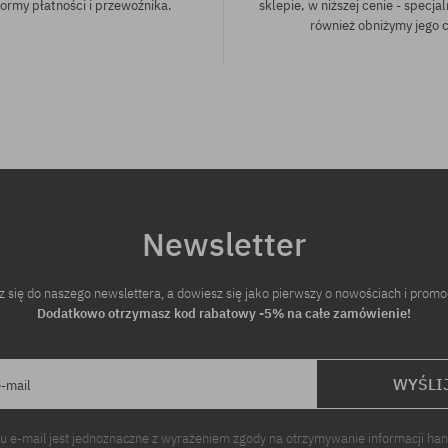
ormy płatności i przewoźnika.
sklepie, w niższej cenie - specjal
również obniżymy jego 
Newsletter
z się do naszego newslettera, a dowiesz się jako pierwszy o nowościach i promo
Dodatkowo otrzymasz kod rabatowy -5% na całe zamówienie!
WYŚLI
e-mail
u e-mail jest jednoznaczne z wyrażeniem zgody na otrzymywanie informacji ha