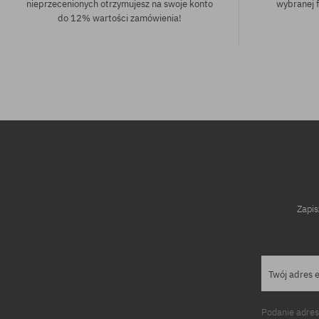
nieprzecenionych otrzymujesz na swoje konto
wybranej f
do 12% wartości zamówienia!
Dostępne rozmiary:
8.5
Zapis
Twój adres 
Podanie adres