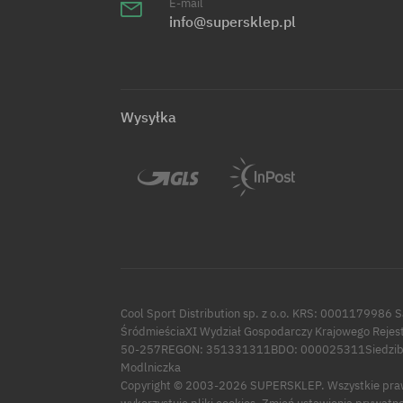
E-mail
info@supersklep.pl
Wysyłka
Cool Sport Distribution sp. z o.o. KRS: 0001179986 
ŚródmieściaXI Wydział Gospodarczy Krajowego Rejes
50-257REGON: 351331311BDO: 000025311Siedziba:
Modlniczka
Copyright © 2003-2026 SUPERSKLEP. Wszystkie pra
Zmień ustawienia prywatno