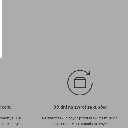
Dostępne rozmiary:
8.5
j ceny
30 dni na zwrot zakupów
dałoby Ci się
Na zwrot zakupionych produktów masz 30 dni
dukt w innym
licząc od daty otrzymania przesyłki.