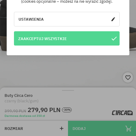
(cookies opcjonalne – możesz na nie wyrazić zgodę).
USTAWIENIA
ZAAKCEPTUJ WSZYSTKIE
Buty Circa Cero
czarny (black/gum)
279,90 PLN
-30%
399,90 PLN
Darmowa dostawa od 350 zł
ROZMIAR
DODAJ