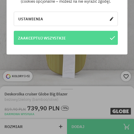
(cookies opcjonalne – możesz na nie wyrazić zgodę).
USTAWIENIA
ZAAKCEPTUJ WSZYSTKIE
KOLORY (
+5
)
Deskorolka cruiser Globe Big Blazer
beżowy/zielony (bamboo/olive)
739,90 PLN
-9%
819,90 PLN
DARMOWA WYSYŁKA
ROZMIAR
DODAJ