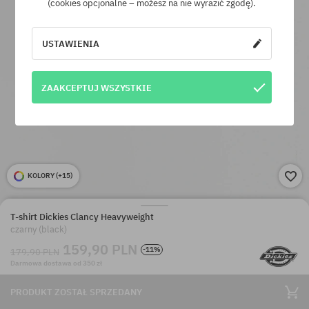
(cookies opcjonalne – możesz na nie wyrazić zgodę).
USTAWIENIA
ZAAKCEPTUJ WSZYSTKIE
KOLORY (
+15
)
T-shirt Dickies Clancy Heavyweight
czarny (black)
159,90 PLN
-11%
179,90 PLN
Darmowa dostawa od 350 zł
PRODUKT ZOSTAŁ SPRZEDANY