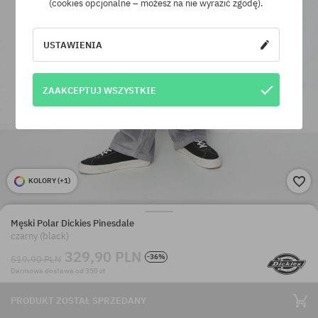
(cookies opcjonalne – możesz na nie wyrazić zgodę).
USTAWIENIA
ZAAKCEPTUJ WSZYSTKIE
KOLORY (
+1
)
Męski Polar Dickies Pinesdale
czarny (black)
329,90 PLN
-36%
519,90 PLN
Darmowa dostawa od 350 zł
PRODUKT ZOSTAŁ SPRZEDANY