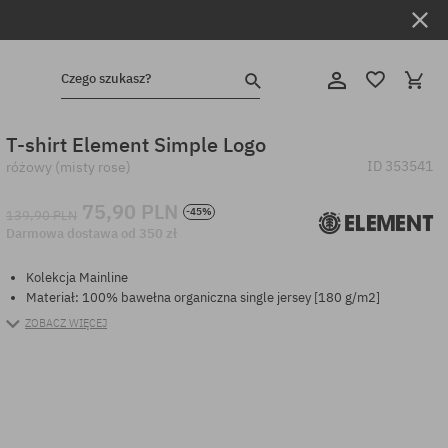
Czego szukasz?
T-shirt Element Simple Logo
ID
353541
różowy (misty rose)
75,90 PLN
-45%
139,90 PLN
Darmowa dostawa od 350 zł
Kolekcja Mainline
Materiał: 100% bawełna organiczna single jersey [180 g/m2]
ZOBACZ WIĘCEJ