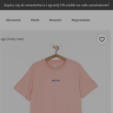
Zapisz się do newslettera i zgranij 5% zniżki na całe zamówienie!
Akcesoria
Marki
Nowości
Wyprzedaże
Logo (misty rose)