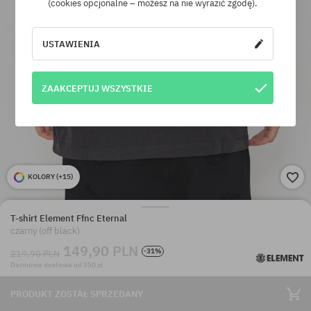
(cookies opcjonalne – możesz na nie wyrazić zgodę).
USTAWIENIA
ZAAKCEPTUJ WSZYSTKIE
KOLORY (
+15
)
T-shirt Element Ffnc Eternal
czarny (off black)
149,90 PLN
-31%
219,90 PLN
Darmowa dostawa od 350 zł
PRODUKT ZOSTAŁ SPRZEDANY