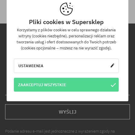
Pliki cookies w Supersklep
Korzystamy z plików cookies w celu sprawnego działania
witryny (cookies niezbędne), personalizacji reklam oraz
tworzenia usług i ofert dostosowanych do Twoich potrzeb
Newsletter
(cookies opcjonalne – możesz na nie wyrazić zgodę).
Zapisz się do naszego newslettera, a dowiesz się jako pierwszy o
nowościach i promocjach!
USTAWIENIA
Dodatkowo otrzymasz kod rabatowy -5% na całe zamówienie!
ZAAKCEPTUJ WSZYSTKIE
Twój adres e-mail
WYŚLIJ
Podanie adresu e-mail jest jednoznaczne z wyrażeniem zgody na