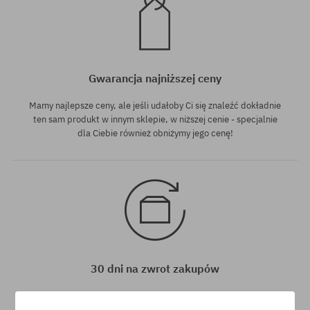
Gwarancja najniższej ceny
Mamy najlepsze ceny, ale jeśli udałoby Ci się znaleźć dokładnie
ten sam produkt w innym sklepie, w niższej cenie - specjalnie
dla Ciebie również obniżymy jego cenę!
30 dni na zwrot zakupów
Na zwrot zakupionych produktów masz 30 dni licząc od daty
otrzymania przesyłki.