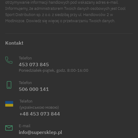
otrzymywanie informacji handlowych pod wskazany adres e-mail.
Informujemy, że administratorem Twoich danych osobowych jest Cool
Sport Distribution sp. z o.o. z siedzibą przy ul. Handlowców 2 w
Modlniczce. Dowiedz się więcej o przetwarzaniu Twoich danych.
Kontakt
Telefon
453 073 845
Poniedziałek-piątek, godz. 8:00-16:00
Telefon
506 000 141
Telefon
(українською мовою)
+48 453 073 844
E-mail
info@supersklep.pl