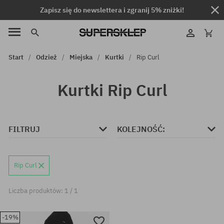
Zapisz się do newslettera i zgranij 5% zniżki!
Start
Odzież
Miejska
Kurtki
Rip Curl
Kurtki Rip Curl
FILTRUJ
KOLEJNOŚĆ:
Rip Curl
Liczba produktów: 1 / 1
-19%