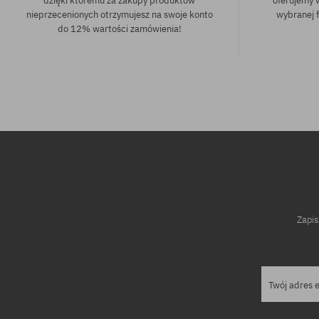
dzięki któremu za zakupy produktów
oferujemy 
nieprzecenionych otrzymujesz na swoje konto
wybranej f
do 12% wartości zamówienia!
Dostępne rozmiary:
Dostępne rozm
M; L; XL
XL
Zapis
Twój adres 