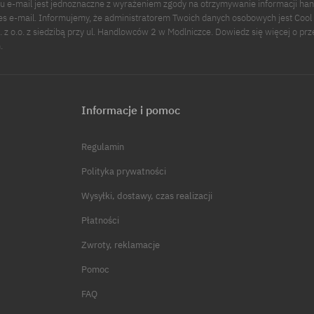
u e-mail jest jednoznaczne z wyrażeniem zgody na otrzymywanie informacji ha
s e-mail. Informujemy, że administratorem Twoich danych osobowych jest Cool
p. z o.o. z siedzibą przy ul. Handlowców 2 w Modlniczce. Dowiedz się więcej o pr
.
Informacje i pomoc
Regulamin
Polityka prywatności
Wysyłki, dostawy, czas realizacji
Płatności
Zwroty, reklamacje
Pomoc
FAQ