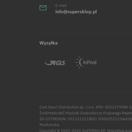
E-mail
info@supersklep.pl
Wysyłka
Cool Sport Distribution sp. z o.o. KRS: 0001179986 
ŚródmieściaXI Wydział Gospodarczy Krajowego Rejes
50-257REGON: 351331311BDO: 000025311Siedziba:
Modlniczka
Copyright © 2003-2026 SUPERSKLEP. Wszystkie pra