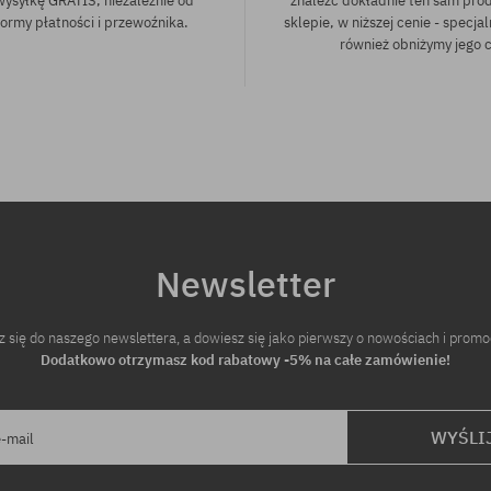
wysyłkę GRATIS, niezależnie od
znaleźć dokładnie ten sam pro
ormy płatności i przewoźnika.
sklepie, w niższej cenie - specjal
również obniżymy jego 
iary:
Newsletter
z się do naszego newslettera, a dowiesz się jako pierwszy o nowościach i promo
Dodatkowo otrzymasz kod rabatowy -5% na całe zamówienie!
WYŚLI
e-mail