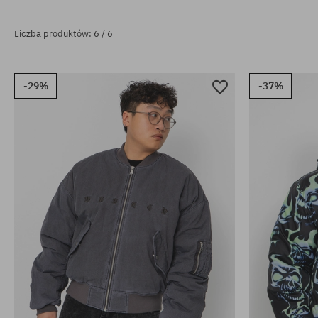
Liczba produktów: 6 / 6
-29%
-37%