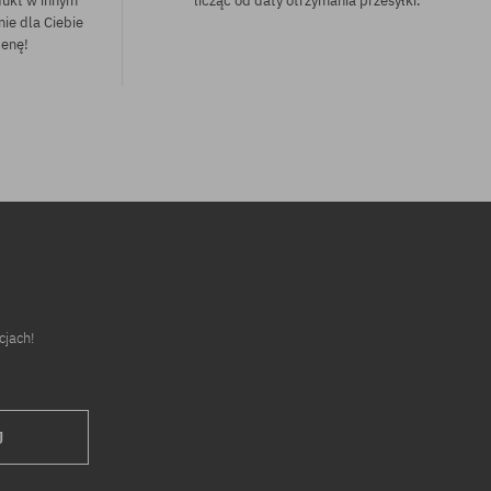
dukt w innym
licząc od daty otrzymania przesyłki.
nie dla Ciebie
cenę!
cjach!
J