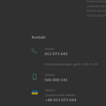
Podanie adres
wskazany adre
Distribution s
Twoich danych
Kontakt
Telefon
453 073 845
Poniedziałek-piątek, godz. 8:00-16:00
Telefon
506 000 141
Telefon
(українською мовою)
+48 453 073 844