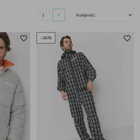
3
4
Kolejność:
-36%