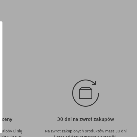
Dostępne rozmiary:
M; L; XL
j ceny
30 dni na zwrot zakupów
dałoby Ci się
Na zwrot zakupionych produktów masz 30 dni