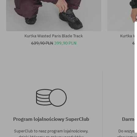
Dostępne rozmiary:
Dostępne rozm
M; L; XL
M; L; XL
Kurtka Wasted Paris Blade Track
Kurtka Wa
639,90 PLN
399,90 PLN
63
Program lojalnościowy SuperClub
Darmo
SuperClub to nasz program lojalnościowy,
Do wszyst