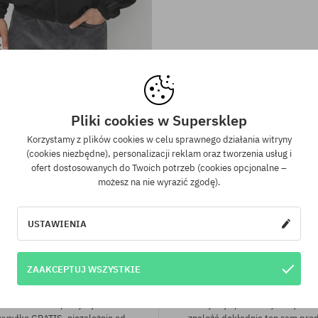
iary:
Dostępne rozmiary:
M; L
sted Paris Boiler Reset Track
9,90 PLN
399,90 PLN
Pliki cookies w Supersklep
Korzystamy z plików cookies w celu sprawnego działania witryny
(cookies niezbędne), personalizacji reklam oraz tworzenia usług i
ofert dostosowanych do Twoich potrzeb (cookies opcjonalne –
możesz na nie wyrazić zgodę).
USTAWIENIA
ZAAKCEPTUJ WSZYSTKIE
wa wysyłka od 350 zł
Gwarancja najniższe
kich zamówień powyżej 350 zł
Mamy najlepsze ceny, ale jeśli u