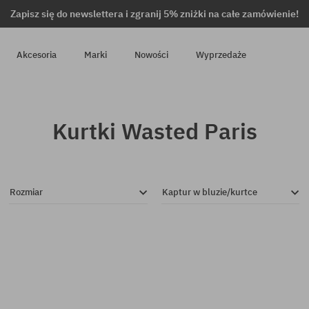
Zapisz się do newslettera i zgranij 5% zniżki na całe zamówienie!
Akcesoria
Marki
Nowości
Wyprzedaże
Kurtki Wasted Paris
Rozmiar
Kaptur w bluzie/kurtce