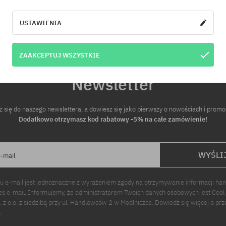
iary:
USTAWIENIA
ZAAKCEPTUJ WSZYSTKIE
Newsletter
z się do naszego newslettera, a dowiesz się jako pierwszy o nowościach i promo
Dodatkowo otrzymasz kod rabatowy -5% na całe zamówienie!
WYŚLI
e-mail
u e-mail jest jednoznaczne z wyrażeniem zgody na otrzymywanie informacji ha
s e-mail. Informujemy, że administratorem Twoich danych osobowych jest Cool
p. z o.o. z siedzibą przy ul. Handlowców 2 w Modlniczce. Dowiedz się więcej o pr
.