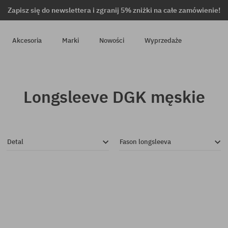
Zapisz się do newslettera i zgranij 5% zniżki na całe zamówienie!
Akcesoria
Marki
Nowości
Wyprzedaże
Longsleeve DGK męskie
Detal
Fason longsleeva