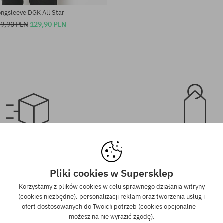
ongsleeve DGK All Star
9,90 PLN
129,90 PLN
wa wysyłka od 350 zł
Gwarancja najniższe
kich zamówień powyżej 350 zł
Mamy najlepsze ceny, ale jeśli u
Pliki cookies w Supersklep
wysyłkę GRATIS, niezależnie od
znaleźć dokładnie ten sam pro
Korzystamy z plików cookies w celu sprawnego działania witryny
ormy płatności i przewoźnika.
sklepie, w niższej cenie - specjal
(cookies niezbędne), personalizacji reklam oraz tworzenia usług i
również obniżymy jego 
ofert dostosowanych do Twoich potrzeb (cookies opcjonalne –
możesz na nie wyrazić zgodę).