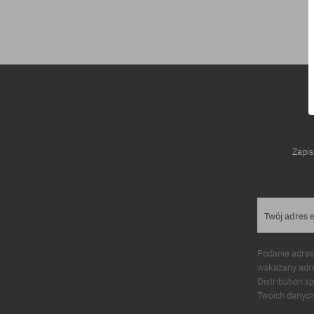
Dostępne rozmiary:
Dostępne rozm
S; M
S
Zapis
Twój adres 
Podanie adres
wskazany adre
Distribution s
Twoich danych