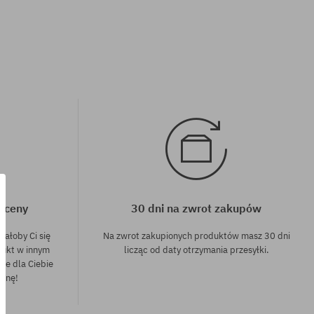
j ceny
30 dni na zwrot zakupów
dałoby Ci się
Na zwrot zakupionych produktów masz 30 dni
dukt w innym
licząc od daty otrzymania przesyłki.
nie dla Ciebie
cenę!