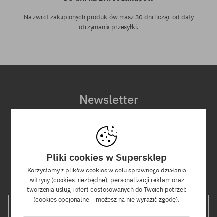
Na zwrot zakupionych produktów masz 30 dni licząc od daty
otrzymania przesyłki.
Newsletter
Zapisz się do naszego newslettera, a dowiesz się jako pierwszy o
nowościach i promocjach!
Dodatkowo otrzymasz kod rabatowy -5% na całe zamówienie!
Pliki cookies w Supersklep
Twój adres e-mail
Korzystamy z plików cookies w celu sprawnego działania
witryny (cookies niezbędne), personalizacji reklam oraz
tworzenia usług i ofert dostosowanych do Twoich potrzeb
(cookies opcjonalne – możesz na nie wyrazić zgodę).
WYŚLIJ