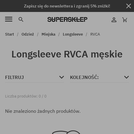
Zapisz się do newslettera i zgranij 5% zniżki!
Start
Odzież
Miejska
Longsleeve
RVCA
Longsleeve RVCA męskie
FILTRUJ
KOLEJNOŚĆ:
Liczba produktów: 0 / 0
Nie znaleziono żadnych produktów.