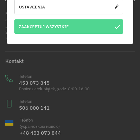
USTAWIENIA
Podanie adresu e-mail jest jednoznaczne z wyrażeniem zgody na
otrzymywanie informacji handlowych pod wskazany adres e-mail.
Informujemy, że administratorem Twoich danych osobowych jest Cool
ZAAKCEPTUJ WSZYSTKIE
Sport Distribution sp. z o.o. z siedzibą przy ul. Handlowców 2 w
Modlniczce. Dowiedz się więcej o przetwarzaniu Twoich danych.
Kontakt
Telefon
453 073 845
Poniedziałek-piątek, godz. 8:00-16:00
Telefon
506 000 141
Telefon
(українською мовою)
+48 453 073 844