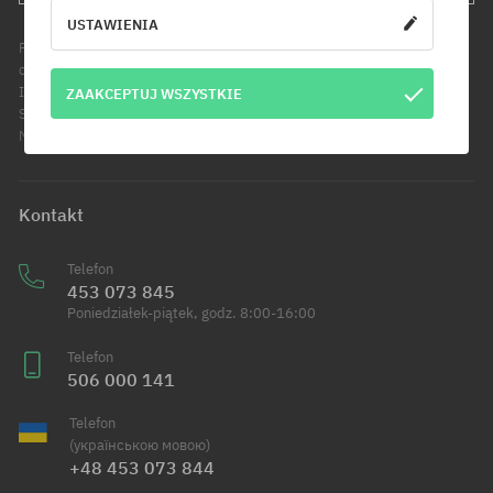
USTAWIENIA
Podanie adresu e-mail jest jednoznaczne z wyrażeniem zgody na
otrzymywanie informacji handlowych pod wskazany adres e-mail.
Informujemy, że administratorem Twoich danych osobowych jest Cool
ZAAKCEPTUJ WSZYSTKIE
Sport Distribution sp. z o.o. z siedzibą przy ul. Handlowców 2 w
Modlniczce. Dowiedz się więcej o przetwarzaniu Twoich danych.
Kontakt
Telefon
453 073 845
Poniedziałek-piątek, godz. 8:00-16:00
Telefon
506 000 141
Telefon
(українською мовою)
+48 453 073 844