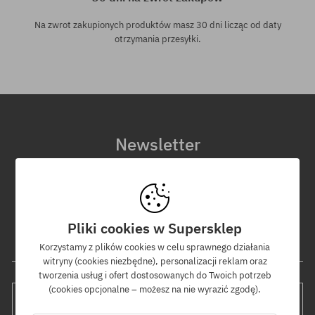
Na zwrot zakupionych produktów masz 30 dni licząc od daty
otrzymania przesyłki.
Newsletter
Zapisz się do naszego newslettera, a dowiesz się jako pierwszy o
nowościach i promocjach!
Dodatkowo otrzymasz kod rabatowy -5% na całe zamówienie!
Pliki cookies w Supersklep
Twój adres e-mail
Korzystamy z plików cookies w celu sprawnego działania
witryny (cookies niezbędne), personalizacji reklam oraz
tworzenia usług i ofert dostosowanych do Twoich potrzeb
(cookies opcjonalne – możesz na nie wyrazić zgodę).
WYŚLIJ