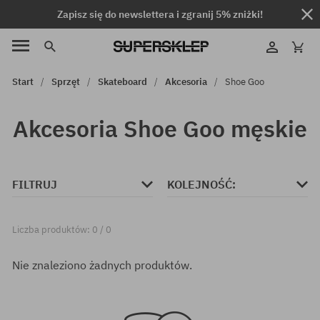
Zapisz się do newslettera i zgranij 5% zniżki!
Start
Sprzęt
Skateboard
Akcesoria
Shoe Goo
Akcesoria Shoe Goo męskie
FILTRUJ
KOLEJNOŚĆ:
Liczba produktów: 0 / 0
Nie znaleziono żadnych produktów.