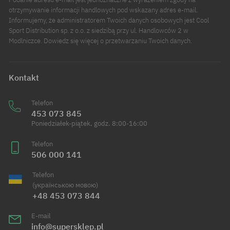
otrzymywanie informacji handlowych pod wskazany adres e-mail.
Informujemy, że administratorem Twoich danych osobowych jest Cool
Sport Distribution sp. z o.o. z siedzibą przy ul. Handlowców 2 w
Modlniczce. Dowiedz się więcej o przetwarzaniu Twoich danych.
Kontakt
Telefon
453 073 845
Poniedziałek-piątek, godz. 8:00-16:00
Telefon
506 000 141
Telefon
(українською мовою)
+48 453 073 844
E-mail
info@supersklep.pl