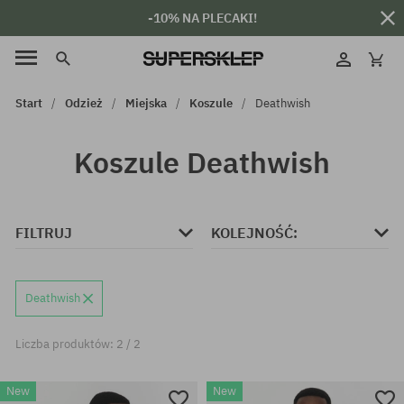
-10% NA PLECAKI!
Start
Odzież
Miejska
Koszule
Deathwish
Koszule Deathwish
FILTRUJ
KOLEJNOŚĆ:
Deathwish
Liczba produktów: 2 / 2
New
New