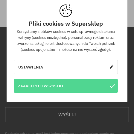
otrzymania przesyłki.
Pliki cookies w Supersklep
Korzystamy z plików cookies w celu sprawnego działania
witryny (cookies niezbędne), personalizacji reklam oraz
tworzenia usług i ofert dostosowanych do Twoich potrzeb
Newsletter
(cookies opcjonalne – możesz na nie wyrazić zgodę).
Zapisz się do naszego newslettera, a dowiesz się jako pierwszy o
USTAWIENIA
nowościach i promocjach!
Dodatkowo otrzymasz kod rabatowy -5% na całe zamówienie!
ZAAKCEPTUJ WSZYSTKIE
Twój adres e-mail
WYŚLIJ
Podanie adresu e-mail jest jednoznaczne z wyrażeniem zgody na