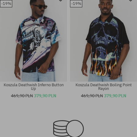
-19%
-19%
Koszula Deathwish Inferno Button
Koszula Deathwish Boiling Point
Up
Rayon
469,90 PLN
379,90 PLN
469,90 PLN
379,90 PLN