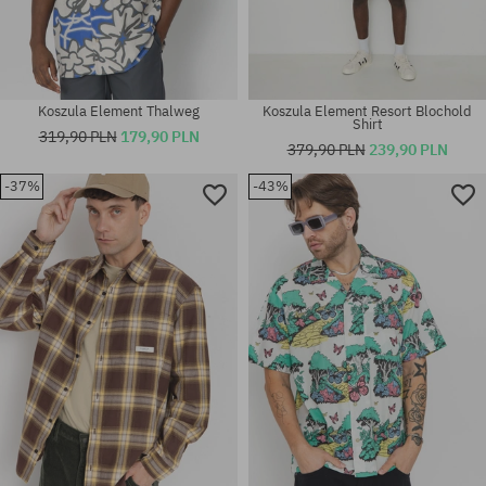
Koszula Element Thalweg
Koszula Element Resort Blochold
Shirt
319,90 PLN
179,90 PLN
379,90 PLN
239,90 PLN
-37%
-43%
Dostępne rozmiary:
Dostępne rozmiary:
M; L
M