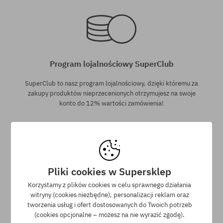
Dostępne rozmiary:
Dostępne rozmiary:
M; L; XL
M
Program lojalnościowy SuperClub
SuperClub to nasz program lojalnościowy, dzięki któremu za
zakupy produktów nieprzecenionych otrzymujesz na swoje
konto do 12% wartości zamówienia!
Pliki cookies w Supersklep
Dostępne rozmiary:
Dostępne rozmiary:
Korzystamy z plików cookies w celu sprawnego działania
M; L; XL
M
witryny (cookies niezbędne), personalizacji reklam oraz
Darmowa wysyłka od 350 zł
tworzenia usług i ofert dostosowanych do Twoich potrzeb
(cookies opcjonalne – możesz na nie wyrazić zgodę).
Do wszystkich zamówień powyżej 350 zł oferujemy wysyłkę