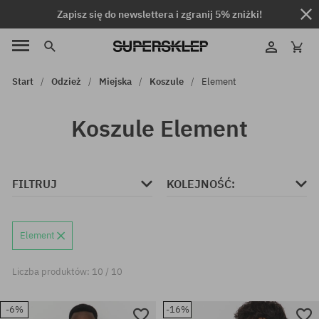
Zapisz się do newslettera i zgranij 5% zniżki!
Start
Odzież
Miejska
Koszule
Element
Koszule Element
FILTRUJ
KOLEJNOŚĆ:
Element
Liczba produktów: 10 / 10
-6%
-16%