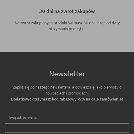
30 dni na zwrot zakupów
Na zwrot zakupionych produktów masz 30 dni licząc od daty
otrzymania przesyłki.
Newsletter
Zapisz się do naszego newslettera, a dowiesz się jako pierwszy o
nowościach i promocjach!
Dodatkowo otrzymasz kod rabatowy -5% na całe zamówienie!
Twój adres e-mail