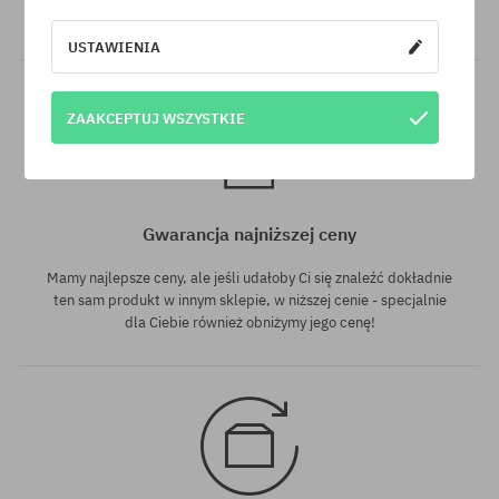
GRATIS, niezależnie od wybranej formy płatności i przewoźnika.
USTAWIENIA
ZAAKCEPTUJ WSZYSTKIE
Gwarancja najniższej ceny
Mamy najlepsze ceny, ale jeśli udałoby Ci się znaleźć dokładnie
ten sam produkt w innym sklepie, w niższej cenie - specjalnie
dla Ciebie również obniżymy jego cenę!