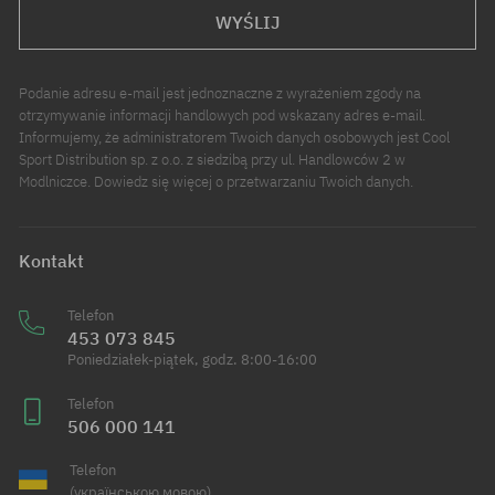
WYŚLIJ
Podanie adresu e-mail jest jednoznaczne z wyrażeniem zgody na
otrzymywanie informacji handlowych pod wskazany adres e-mail.
Informujemy, że administratorem Twoich danych osobowych jest Cool
Sport Distribution sp. z o.o. z siedzibą przy ul. Handlowców 2 w
Modlniczce. Dowiedz się więcej o przetwarzaniu Twoich danych.
Kontakt
Telefon
453 073 845
Poniedziałek-piątek, godz. 8:00-16:00
Telefon
506 000 141
Telefon
(українською мовою)