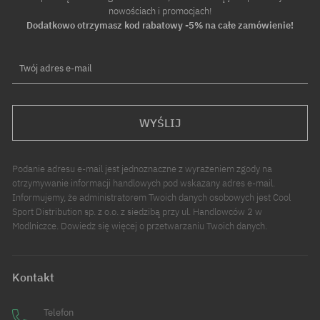
nowościach i promocjach!
Dodatkowo otrzymasz kod rabatowy -5% na całe zamówienie!
Twój adres e-mail
WYŚLIJ
Podanie adresu e-mail jest jednoznaczne z wyrażeniem zgody na
otrzymywanie informacji handlowych pod wskazany adres e-mail.
Informujemy, że administratorem Twoich danych osobowych jest Cool
Sport Distribution sp. z o.o. z siedzibą przy ul. Handlowców 2 w
Modlniczce. Dowiedz się więcej o przetwarzaniu Twoich danych.
Kontakt
Telefon