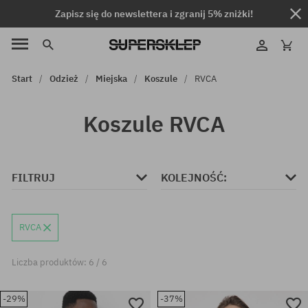
Zapisz się do newslettera i zgranij 5% zniżki!
Start
Odzież
Miejska
Koszule
RVCA
Koszule RVCA
FILTRUJ
KOLEJNOŚĆ:
RVCA
Liczba produktów: 6 / 6
-29%
-37%