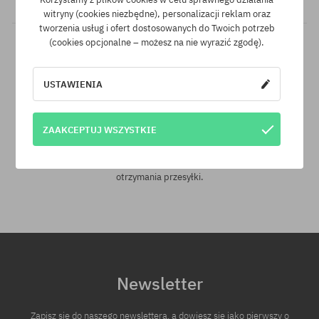
witryny (cookies niezbędne), personalizacji reklam oraz
tworzenia usług i ofert dostosowanych do Twoich potrzeb
(cookies opcjonalne – możesz na nie wyrazić zgodę).
USTAWIENIA
ZAAKCEPTUJ WSZYSTKIE
30 dni na zwrot zakupów
Na zwrot zakupionych produktów masz 30 dni licząc od daty
otrzymania przesyłki.
Newsletter
Zapisz się do naszego newslettera, a dowiesz się jako pierwszy o