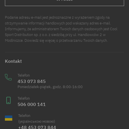
Podanie adresu e-mail jest jednoznaczne z wyrażeniem zgody na
otrzymywanie informacji handlowych pod wskazany adres e-mail.
Informujemy, że administratorem Twoich danych osobowych jest Cool
Sport Distribution sp. z o.o. z siedzibą przy ul. Handlowców 2 w
Modlniczce. Dowiedz się więcej o przetwarzaniu Twoich danych.
Kontakt
Telefon
453 073 845
Poniedziałek-piątek, godz. 8:00-16:00
Telefon
506 000 141
Telefon
(українською мовою)
+48 453 073 844