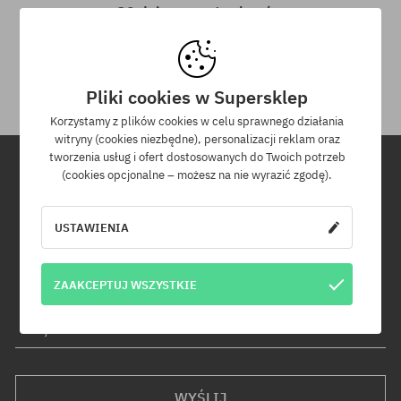
30 dni na zwrot zakupów
Na zwrot zakupionych produktów masz 30 dni licząc od daty
otrzymania przesyłki.
Pliki cookies w Supersklep
Korzystamy z plików cookies w celu sprawnego działania
witryny (cookies niezbędne), personalizacji reklam oraz
tworzenia usług i ofert dostosowanych do Twoich potrzeb
(cookies opcjonalne – możesz na nie wyrazić zgodę).
Newsletter
USTAWIENIA
Zapisz się do naszego newslettera, a dowiesz się jako pierwszy o
nowościach i promocjach!
Dodatkowo otrzymasz kod rabatowy -5% na całe zamówienie!
ZAAKCEPTUJ WSZYSTKIE
Twój adres e-mail
WYŚLIJ