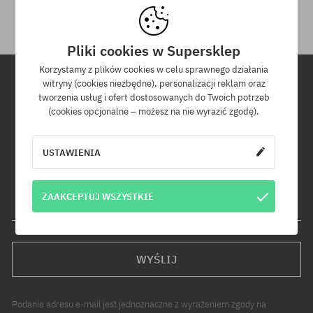
Pliki cookies w Supersklep
Korzystamy z plików cookies w celu sprawnego działania
witryny (cookies niezbędne), personalizacji reklam oraz
tworzenia usług i ofert dostosowanych do Twoich potrzeb
Newsletter
(cookies opcjonalne – możesz na nie wyrazić zgodę).
Zapisz się do naszego newslettera, a dowiesz się jako pierwszy o
nowościach i promocjach!
USTAWIENIA
Dodatkowo otrzymasz kod rabatowy -5% na całe zamówienie!
ZAAKCEPTUJ WSZYSTKIE
Twój adres e-mail
WYŚLIJ
Podanie adresu e-mail jest jednoznaczne z wyrażeniem zgody na