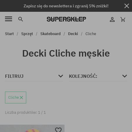
Zapisz się do newslettera i zgranij 5% zniżki!
Start
Sprzęt
Skateboard
Decki
Cliche
Decki Cliche męskie
FILTRUJ
KOLEJNOŚĆ:
Cliche
Liczba produktów: 1 / 1