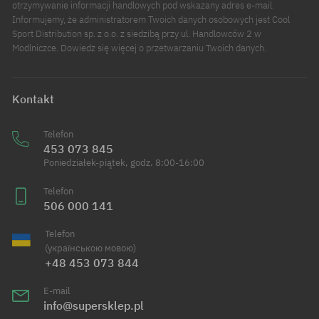
otrzymywanie informacji handlowych pod wskazany adres e-mail.
Informujemy, że administratorem Twoich danych osobowych jest Cool
Sport Distribution sp. z o.o. z siedzibą przy ul. Handlowców 2 w
Modlniczce. Dowiedz się więcej o przetwarzaniu Twoich danych.
Kontakt
Telefon
453 073 845
Poniedziałek-piątek, godz. 8:00-16:00
Telefon
506 000 141
Telefon
(українською мовою)
+48 453 073 844
E-mail
info@supersklep.pl