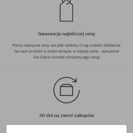
Gwarancja najniższej ceny
Mamy najlepsze ceny, ale jeśli udałoby Ci się znaleźć dokładnie
ten sam produkt w innym sklepie, w niższej cenie - specjalnie
dla Ciebie również obniżymy jego cenę!
30 dni na zwrot zakupów
Na zwrot zakupionych produktów masz 30 dni licząc od daty
otrzymania przesyłki.