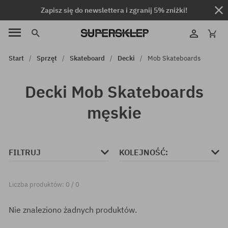
Zapisz się do newslettera i zgranij 5% zniżki!
Start
Sprzęt
Skateboard
Decki
Mob Skateboards
Decki Mob Skateboards
męskie
FILTRUJ
KOLEJNOŚĆ:
Liczba produktów: 0 / 0
Nie znaleziono żadnych produktów.