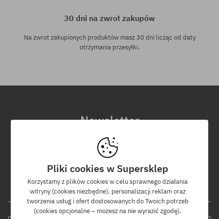
30 dni na zwrot zakupów
Na zwrot zakupionych produktów masz 30 dni licząc od daty
otrzymania przesyłki.
Newsletter
Zapisz się do naszego newslettera, a dowiesz się jako pierwszy o
nowościach i promocjach!
Dodatkowo otrzymasz kod rabatowy -5% na całe zamówienie!
Pliki cookies w Supersklep
Korzystamy z plików cookies w celu sprawnego działania
witryny (cookies niezbędne), personalizacji reklam oraz
Twój adres e-mail
tworzenia usług i ofert dostosowanych do Twoich potrzeb
(cookies opcjonalne – możesz na nie wyrazić zgodę).