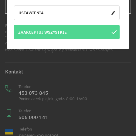
WYŚLIJ
USTAWIENIA
Podanie adresu e-mail jest jednoznaczne z wyrażeniem zgody na
otrzymywanie informacji handlowych pod wskazany adres e-mail.
ZAAKCEPTUJ WSZYSTKIE
Informujemy, że administratorem Twoich danych osobowych jest Cool
Sport Distribution sp. z o.o. z siedzibą przy ul. Handlowców 2 w
Modlniczce. Dowiedz się więcej o przetwarzaniu Twoich danych.
Kontakt
Telefon
453 073 845
Poniedziałek-piątek, godz. 8:00-16:00
Telefon
506 000 141
Telefon
(українською мовою)