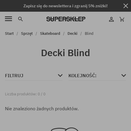
Zapisz się do newslettera i zgranij 5% zniżki!
Start
Sprzęt
Skateboard
Decki
Blind
Decki Blind
FILTRUJ
KOLEJNOŚĆ:
Liczba produktów: 0 / 0
Nie znaleziono żadnych produktów.