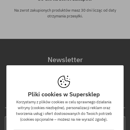
Na zwrot zakupionych produktów masz 30 dni licząc od daty
otrzymania przesyłki.
Newsletter
Zapisz się do naszego newslettera, a dowiesz się jako pierwszy o
nowościach i promocjach!
Dodatkowo otrzymasz kod rabatowy -5% na całe zamówienie!
Pliki cookies w Supersklep
Twój adres e-mail
Korzystamy z plików cookies w celu sprawnego działania
witryny (cookies niezbędne), personalizacji reklam oraz
tworzenia usług i ofert dostosowanych do Twoich potrzeb
(cookies opcjonalne – możesz na nie wyrazić zgodę).
WYŚLIJ