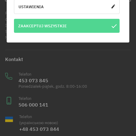
USTAWIENIA
Podanie adresu e-mail jest jednoznaczne z wyrażeniem zgody na
otrzymywanie informacji handlowych pod wskazany adres e-mail.
Informujemy, że administratorem Twoich danych osobowych jest Cool
ZAAKCEPTUJ WSZYSTKIE
Sport Distribution sp. z o.o. z siedzibą przy ul. Handlowców 2 w
Modlniczce. Dowiedz się więcej o przetwarzaniu Twoich danych.
Kontakt
Telefon
453 073 845
Poniedziałek-piątek, godz. 8:00-16:00
Telefon
506 000 141
Telefon
(українською мовою)
+48 453 073 844