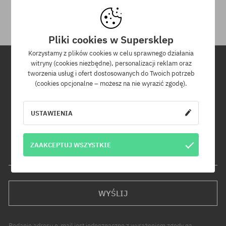
otrzymania przesyłki.
Pliki cookies w Supersklep
Korzystamy z plików cookies w celu sprawnego działania
witryny (cookies niezbędne), personalizacji reklam oraz
tworzenia usług i ofert dostosowanych do Twoich potrzeb
Newsletter
(cookies opcjonalne – możesz na nie wyrazić zgodę).
Zapisz się do naszego newslettera, a dowiesz się jako pierwszy o
USTAWIENIA
nowościach i promocjach!
Dodatkowo otrzymasz kod rabatowy -5% na całe zamówienie!
ZAAKCEPTUJ WSZYSTKIE
Twój adres e-mail
WYŚLIJ
Podanie adresu e-mail jest jednoznaczne z wyrażeniem zgody na