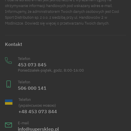
otrzymywanie informacji handlowych pod wskazany adres e-mail.
Informujemy, że administratorem Twoich danych osobowych jest Cool
Sport Distribution sp. z o.o. z siedzibą przy ul. Handlowców 2 w
Modlniczce. Dowiedz się więcej o przetwarzaniu Twoich danych.
Kontakt
Telefon
453 073 845
Poniedziałek-piątek, godz. 8:00-16:00
Telefon
506 000 141
Telefon
(українською мовою)
+48 453 073 844
E-mail
info@supersklep.pl