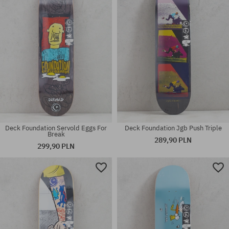
8.38
8.38
Deck Foundation Servold Eggs For
Deck Foundation Jgb Push Triple
Break
289,90 PLN
299,90 PLN
Dostępne rozmiary:
Dostępne rozmiary:
8.38
7.75