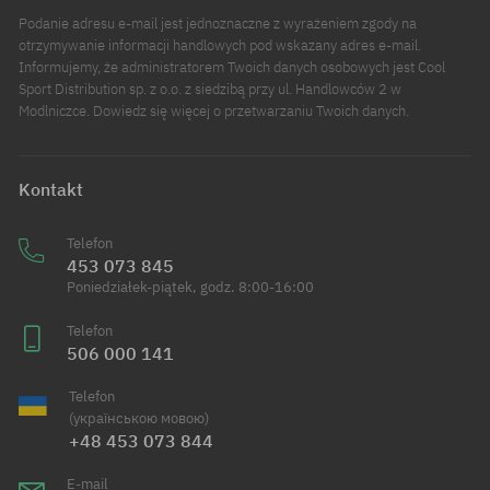
Podanie adresu e-mail jest jednoznaczne z wyrażeniem zgody na
otrzymywanie informacji handlowych pod wskazany adres e-mail.
Informujemy, że administratorem Twoich danych osobowych jest Cool
Sport Distribution sp. z o.o. z siedzibą przy ul. Handlowców 2 w
Modlniczce. Dowiedz się więcej o przetwarzaniu Twoich danych.
Kontakt
Telefon
453 073 845
Poniedziałek-piątek, godz. 8:00-16:00
Telefon
506 000 141
Telefon
(українською мовою)
+48 453 073 844
E-mail