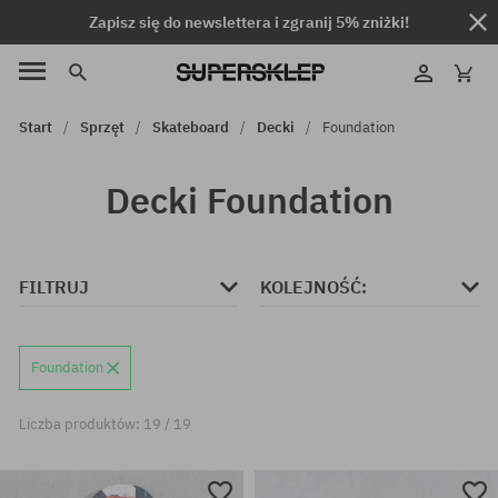
Zapisz się do newslettera i zgranij 5% zniżki!
Start
Sprzęt
Skateboard
Decki
Foundation
Decki Foundation
FILTRUJ
KOLEJNOŚĆ:
Foundation
Liczba produktów: 19 / 19