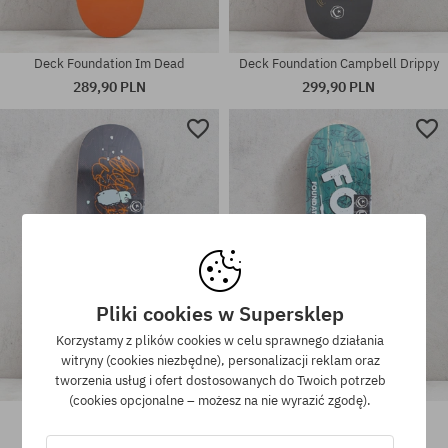
Deck Foundation Im Dead
Deck Foundation Campbell Drippy
289,90 PLN
299,90 PLN
Dostępne rozmiary:
Dostępne rozmiary:
8.38
8.5
Pliki cookies w Supersklep
Korzystamy z plików cookies w celu sprawnego działania
witryny (cookies niezbędne), personalizacji reklam oraz
tworzenia usług i ofert dostosowanych do Twoich potrzeb
(cookies opcjonalne – możesz na nie wyrazić zgodę).
Deck Foundation Glick Heads
Deck Foundation Fosko
299,90 PLN
299,90 PLN