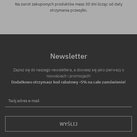
Na zwrot zakupionych produktów masz 30 dni licząc od daty
otrzymania przesyłki.
Newsletter
Zapisz się do naszego newslettera, a dowiesz się jako pierwszy o
nowościach i promocjach!
Dodatkowo otrzymasz kod rabatowy -5% na całe zamówienie!
Twój adres e-mail
WYŚLIJ