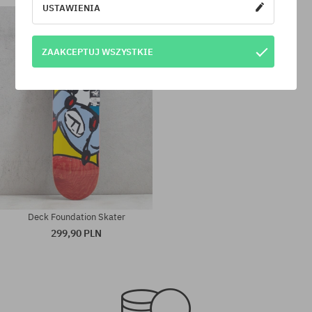
USTAWIENIA
Dostępne rozmiary:
Dostępne rozmiary:
ZAAKCEPTUJ WSZYSTKIE
8.5
8.38
Deck Foundation Skater
299,90 PLN
Dostępne rozmiary:
Dostępne rozmiary:
8.25
7.75