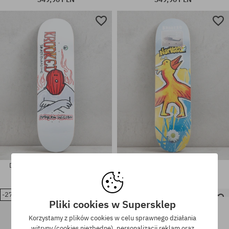
Dostępne rozmiary:
Dostępne rozmiary:
8.5
8.38
Deck Krooked Wilson Fire Mask
Deck Krooked Narvaez Burds
349,90 PLN
349,90 PLN
-27%
Pliki cookies w Supersklep
Deck Krooked Shore
Dostępne rozmiary:
Dostępne rozmiary:
329,90 PLN
Korzystamy z plików cookies w celu sprawnego działania
8.25
8.06; 8.5
witryny (cookies niezbędne), personalizacji reklam oraz