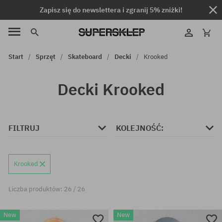
Zapisz się do newslettera i zgranij 5% zniżki!
Start
Sprzęt
Skateboard
Decki
Krooked
Decki Krooked
FILTRUJ
KOLEJNOŚĆ:
Krooked
Liczba produktów: 26 / 26
New
New