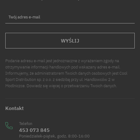
Twój adres e-mail
WYŚLIJ
Podanie adresu e-mail jest jednoznaczne z wyrażeniem zgody na
otrzymywanie informacji handlowych pod wskazany adres e-mail.
Informujemy, że administratorem Twoich danych osobowych jest Cool
Sport Distribution sp. z o.o. z siedzibą przy ul. Handlowców 2 w
Modlniczce. Dowiedz się więcej o przetwarzaniu Twoich danych.
Kontakt
Telefon
453 073 845
Poniedziałek-piątek, godz. 8:00-16:00