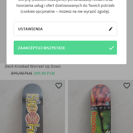
tworzenia usług i ofert dostosowanych do Twoich potrzeb
(cookies opcjonalne – możesz na nie wyrazić zgodę).
USTAWIENIA
ZAAKCEPTUJ WSZYSTKIE
Deck Krooked Worrest Up Down
399,90 PLN
289,90 PLN
Dostępne rozmiary:
Dostępne rozmiary:
8.75
8.38
Dostępne rozmiary:
8.38