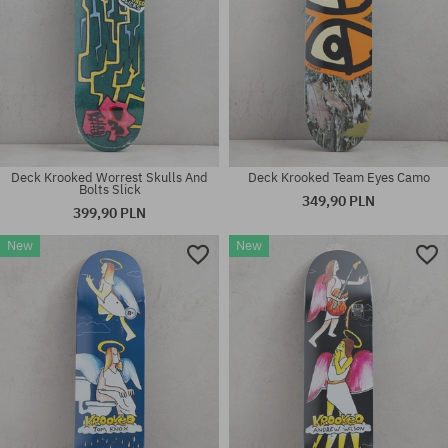
Deck Krooked Worrest Skulls And
Deck Krooked Team Eyes Camo
Bolts Slick
349,90 PLN
399,90 PLN
New
New
Dostępne rozmiary:
Dostępne rozmiary:
8.25
8.5