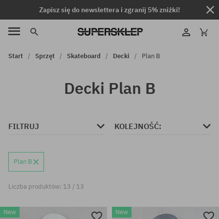
Zapisz się do newslettera i zgranij 5% zniżki!
Start
Sprzęt
Skateboard
Decki
Plan B
Decki Plan B
FILTRUJ
KOLEJNOŚĆ:
Plan B
Liczba produktów: 13 / 13
New
New