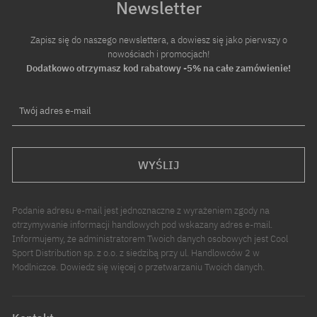
Newsletter
Zapisz się do naszego newslettera, a dowiesz się jako pierwszy o
nowościach i promocjach!
Dodatkowo otrzymasz kod rabatowy -5% na całe zamówienie!
Twój adres e-mail
WYŚLIJ
Podanie adresu e-mail jest jednoznaczne z wyrażeniem zgody na
otrzymywanie informacji handlowych pod wskazany adres e-mail.
Informujemy, że administratorem Twoich danych osobowych jest Cool
Sport Distribution sp. z o.o. z siedzibą przy ul. Handlowców 2 w
Modlniczce. Dowiedz się więcej o przetwarzaniu Twoich danych.