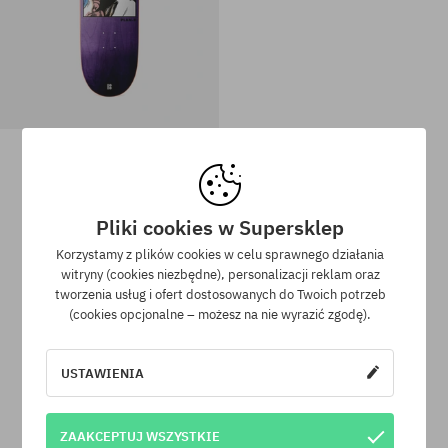
Deck Plan B Raiden Mckay
315,90 PLN
219,90 PLN
Dostępne rozmiary:
Dostępne rozmiary:
Pliki cookies w Supersklep
8.5
8.5
Korzystamy z plików cookies w celu sprawnego działania
witryny (cookies niezbędne), personalizacji reklam oraz
tworzenia usług i ofert dostosowanych do Twoich potrzeb
(cookies opcjonalne – możesz na nie wyrazić zgodę).
Program lojalnościowy SuperClub
USTAWIENIA
SuperClub to nasz program lojalnościowy, dzięki któremu za
zakupy produktów nieprzecenionych otrzymujesz na swoje
konto do 12% wartości zamówienia!
ZAAKCEPTUJ WSZYSTKIE