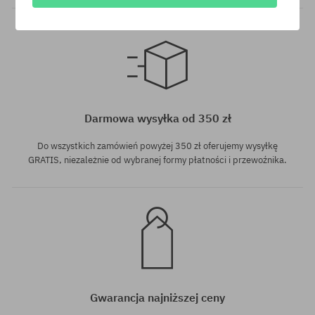
Dostępne rozmiary:
8.5
Darmowa wysyłka od 350 zł
Do wszystkich zamówień powyżej 350 zł oferujemy wysyłkę
GRATIS, niezależnie od wybranej formy płatności i przewoźnika.
Gwarancja najniższej ceny